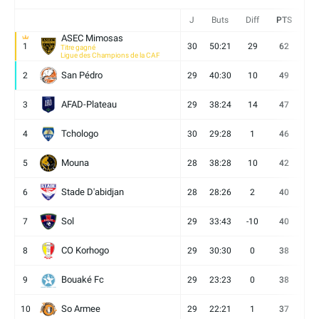
J
Buts
Diff
PTS
V
ASEC Mimosas
1
30
50:21
29
62
19
Titre gagné
Ligue des Champions de la CAF
San Pédro
2
29
40:30
10
49
13
AFAD-Plateau
3
29
38:24
14
47
13
Tchologo
4
30
29:28
1
46
12
Mouna
5
28
38:28
10
42
12
Stade D'abidjan
6
28
28:26
2
40
11
Sol
7
29
33:43
-10
40
12
CO Korhogo
8
29
30:30
0
38
10
Bouaké Fc
9
29
23:23
0
38
9
So Armee
10
29
22:21
1
37
9