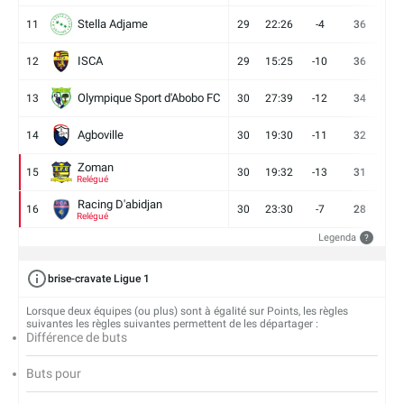
Stella Adjame
11
29
22:26
-4
36
9
ISCA
12
29
15:25
-10
36
10
Olympique Sport d'Abobo FC
13
30
27:39
-12
34
9
Agboville
14
30
19:30
-11
32
7
Zoman
15
30
19:32
-13
31
7
Relégué
Racing D'abidjan
16
30
23:30
-7
28
6
Relégué
Legenda
?
brise-cravate Ligue 1
Lorsque deux équipes (ou plus) sont à égalité sur Points, les règles
suivantes les règles suivantes permettent de les départager :
Différence de buts
Buts pour