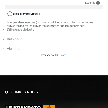
Legenda
?
brise-cravate Ligue 1
Lorsque deux équipes (ou plus) sont à égalité sur Points, les règles
suivantes les règles suivantes permettent de les départager :
Différence de buts
Buts pour
Victoires
Proposé par
LKS Score
QUI SOMMES-NOUS?