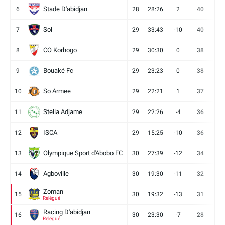
Stade D'abidjan
6
28
28:26
2
40
11
Sol
7
29
33:43
-10
40
12
CO Korhogo
8
29
30:30
0
38
10
Bouaké Fc
9
29
23:23
0
38
9
So Armee
10
29
22:21
1
37
9
Stella Adjame
11
29
22:26
-4
36
9
ISCA
12
29
15:25
-10
36
10
Olympique Sport d'Abobo FC
13
30
27:39
-12
34
9
Agboville
14
30
19:30
-11
32
7
Zoman
15
30
19:32
-13
31
7
Relégué
Racing D'abidjan
16
30
23:30
-7
28
6
Relégué