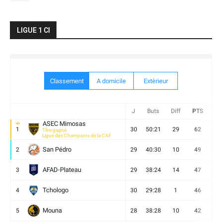
LIGUE 1 CI
Classement
A domicile
Extèrieur
J
Buts
Diff
PTS
V
ASEC Mimosas
1
30
50:21
29
62
19
Titre gagné
Ligue des Champions de la CAF
San Pédro
2
29
40:30
10
49
13
AFAD-Plateau
3
29
38:24
14
47
13
Tchologo
4
30
29:28
1
46
12
Mouna
5
28
38:28
10
42
12