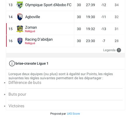
Olympique Sport d'Abobo FC
13
30
27:39
-12
34
9
Agboville
14
30
19:30
-11
32
7
Zoman
15
30
19:32
-13
31
7
Relégué
Racing D'abidjan
16
30
23:30
-7
28
6
Relégué
Legenda
?
brise-cravate Ligue 1
Lorsque deux équipes (ou plus) sont à égalité sur Points, les règles
suivantes les règles suivantes permettent de les départager :
Différence de buts
Buts pour
Victoires
Proposé par
LKS Score