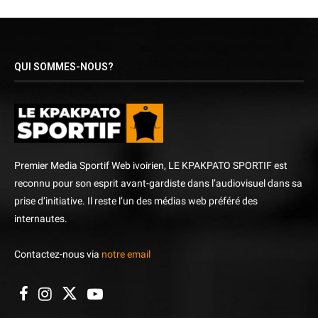
QUI SOMMES-NOUS?
Premier Media Sportif Web ivoirien, LE KPAKPATO SPORTIF est
reconnu pour son esprit avant-gardiste dans l’audiovisuel dans sa
prise d’initiative. Il reste l’un des médias web préféré des
internautes.
Contactez-nous via
notre email