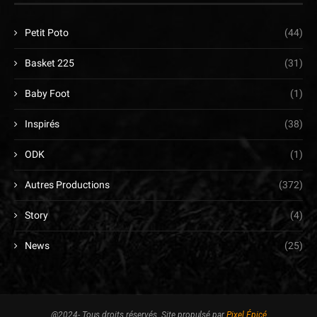
Petit Poto
(44)
Basket 225
(31)
Baby Foot
(1)
Inspirés
(38)
ODK
(1)
Autres Productions
(372)
Story
(4)
News
(25)
@2024- Tous droits réservés. Site propulsé par
Pixel Épicé