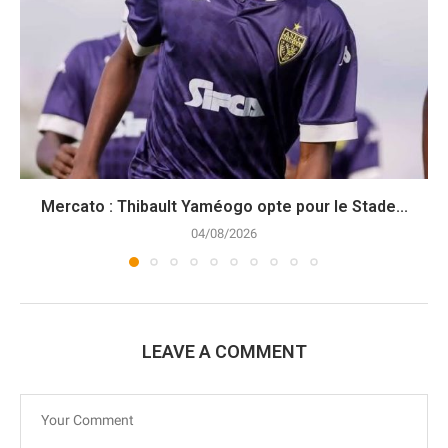
Mercato : Thibault Yaméogo opte pour le Stade...
04/08/2026
LEAVE A COMMENT