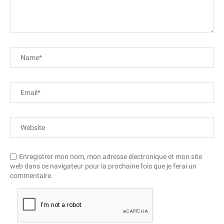
Enregistrer mon nom, mon adresse électronique et mon site
web dans ce navigateur pour la prochaine fois que je ferai un
commentaire.