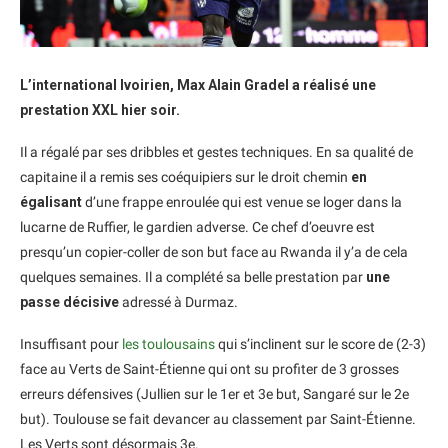
L’international Ivoirien, Max Alain Gradel a réalisé une
prestation XXL hier soir.
Il a régalé par ses dribbles et gestes techniques. En sa qualité de
capitaine il a remis ses coéquipiers sur le droit chemin
en
égalisant
d’une frappe enroulée qui est venue se loger dans la
lucarne de Ruffier, le gardien adverse. Ce chef d’oeuvre est
presqu’un copier-coller de son but face au Rwanda il y’a de cela
quelques semaines. Il a complété sa belle prestation par
une
passe décisive
adressé à Durmaz.
Insuffisant pour
les toulousains
qui s’inclinent sur le score de (2-3)
face au Verts de Saint-Étienne qui ont su profiter de 3 grosses
erreurs défensives (Jullien sur le 1er et 3e but, Sangaré sur le 2e
but). Toulouse se fait devancer au classement par Saint-Étienne.
Les Verts sont désormais 3e.