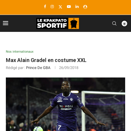
https://pafiboalemokab.org/
link alternatif bento4d
https://expolegit.com/
situs togel online
link slot terpercaya
thepubtheatre
slot gacor hari ini
slot gacor hari ini
slot gacor hari ini
situs slot gacor
slot gacor hari ini
link slot gacor
toto slot gacor
bandar togel
link slot gacor
sydney night
situs gacor
slot thailand
slot maxwin
situs gacor
situs gacor
togel online
slot thailand
situs gacor
togel online
slot thailand
situs gacor
togel online
situs gacor
bento4d
situs togel
slot gacor
bento4d
bento4d
bento4d
situs togel
bento4d
bento4d
bento4d
bento4d
bento4d
situs togel
slot gacor
situs togel
situs togel
situs togel
situs togel
bento4d
toto online
link gacor
slot gacor
slot gacor
link gacor
situs togel
situs togel
slot gacor
situs togel
situs togel
slot online
link gacor
bento4d
slot online
bento4d
situs togel
situs togel
slot online
slot online
slot online
slot online
slot gacor
situs toto
situs toto
toto togel
situs slot
situs slot
slot resmi
situs slot
toto togel
situs toto
situs toto
toto togel
situs slot
situs slot
situs toto
situs slot
toto togel
login toto
toto togel
situs toto
situs toto
toto togel
situs toto
situs slot
toto togel
toto togel
toto togel
slot resmi
situs slot
situs toto
toto togel
toto togel
toto togel
situs toto
toto togel
situs toto
situs slot
situs slot
situs toto
situs toto
situs toto
toto togel
slot resmi
situs toto
situs toto
situs toto
situs slot
situs slot
toto togel
situs toto
toto togel
toto togel
situs toto
toto togel
toto togel
toto togel
toto togel
toto slot
toto slot
toto slot
slot 4d
toto slot
toto slot
link slot
toto slot
toto slot
link slot
toto slot
toto slot
toto slot
rtp slot live
toto slot
toto slot
link slot
toto slot
toto slot
toto slot
toto slot
toto slot
toto slot
link slot
toto slot
toto slot
toto slot
toto slot
toto slot
toto slot
link slot
link slot
toto slot
rtp slot
togel
Nos internationaux
Max Alain Gradel en costume XXL
Rédigé par :
Prince De GBA
26/09/2018