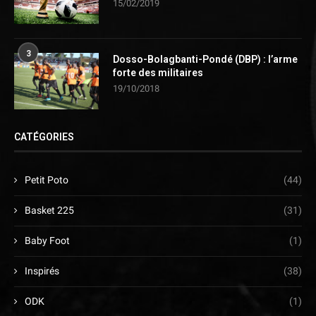
15/02/2019
3
Dosso-Bolagbanti-Pondé (DBP) : l’arme
forte des militaires
19/10/2018
CATÉGORIES
Petit Poto
(44)
Basket 225
(31)
Baby Foot
(1)
Inspirés
(38)
ODK
(1)