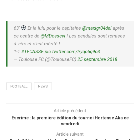
63′
Et la lulu pour le capitaine
@maxigr04del
après
ce centre de
@MDossevi
! Les pendules sont remises
à zéro et c’est mérité !
1-1
#TFCASSE
pic.twitter.com/lryqo5q9o3
— Toulouse FC (@ToulouseFC)
25 septembre 2018
FOOTBALL
NEWS
Article précédent
Escrime : la première édition du tournoi Hortense Aka ce
vendredi
Article suivant