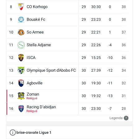
CO Korhogo
8
29
30:30
0
38
10
Bouaké Fc
9
29
23:23
0
38
9
So Armee
10
29
22:21
1
37
9
Stella Adjame
11
29
22:26
-4
36
9
ISCA
12
29
15:25
-10
36
10
Olympique Sport d'Abobo FC
13
30
27:39
-12
34
9
Agboville
14
30
19:30
-11
32
7
Zoman
15
30
19:32
-13
31
7
Relégué
Racing D'abidjan
16
30
23:30
-7
28
6
Relégué
Legenda
?
brise-cravate Ligue 1