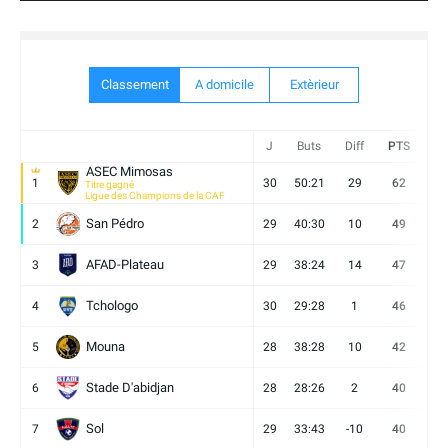
Classement
A domicile
Extèrieur
J
Buts
Diff
PTS
V
ASEC Mimosas
1
30
50:21
29
62
19
Titre gagné
Ligue des Champions de la CAF
San Pédro
2
29
40:30
10
49
13
AFAD-Plateau
3
29
38:24
14
47
13
Tchologo
4
30
29:28
1
46
12
Mouna
5
28
38:28
10
42
12
Stade D'abidjan
6
28
28:26
2
40
11
Sol
7
29
33:43
-10
40
12