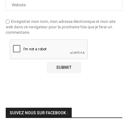
Enregistrer mon nom, mon adresse électronique et mon site
web dans ce navigateur pour la prochaine fois que je ferai un
commentaire.
SUIVEZ NOUS SUR FACEBOOK :