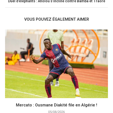
Duel d’éléphants : Aholou s’incline contre Bamba et Traoré
VOUS POUVEZ ÉGALEMENT AIMER
Mercato : Ousmane Diakité file en Algérie !
05/08/2026