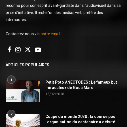
reconnu pour son esprit avant-gardiste dans l’audiovisuel dans sa
prise d’initiative. Il reste l’un des médias web préféré des
internautes.
Contactez-nous via
notre email
ARTICLES POPULAIRES
1
Petit Poto ANECTODES : Le fameux but
miraculeux de Goua Marc
15/02/2018
2
Coupe du monde 2030 : la course pour
l’organisation du centenaire a débuté