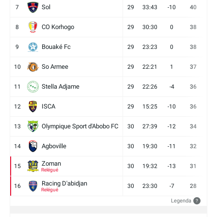
Sol
7
29
33:43
-10
40
12
CO Korhogo
8
29
30:30
0
38
10
Bouaké Fc
9
29
23:23
0
38
9
So Armee
10
29
22:21
1
37
9
Stella Adjame
11
29
22:26
-4
36
9
ISCA
12
29
15:25
-10
36
10
Olympique Sport d'Abobo FC
13
30
27:39
-12
34
9
Agboville
14
30
19:30
-11
32
7
Zoman
15
30
19:32
-13
31
7
Relégué
Racing D'abidjan
16
30
23:30
-7
28
6
Relégué
Legenda
?