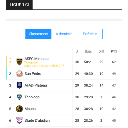
LIGUE 1 CI
Classement
A domicile
Extèrieur
J
Buts
Diff
PTS
V
ASEC Mimosas
1
30
50:21
29
62
19
Titre gagné
Ligue des Champions de la CAF
San Pédro
2
29
40:30
10
49
13
AFAD-Plateau
3
29
38:24
14
47
13
Tchologo
4
30
29:28
1
46
12
Mouna
5
28
38:28
10
42
12
Stade D'abidjan
6
28
28:26
2
40
11