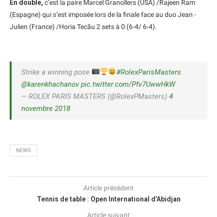
En double,
c’est la paire Marcel Granollers (USA) /Rajeen Ram
(Espagne) qui s’est imposée lors de la finale face au duo Jean -
Julien (France) /Horia Tecãu 2 sets à 0 (6-4/ 6-4).
Strike a winning pose
#RolexParisMasters
@karenkhachanov
pic.twitter.com/Pfv7UwwHkW
— ROLEX PARIS MASTERS (@RolexPMasters)
4
novembre 2018
NEWS
Article précédent
Tennis de table : Open International d’Abidjan
Article suivant