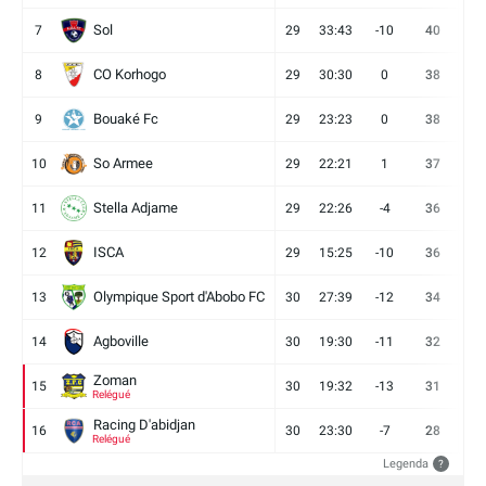
Sol
7
29
33:43
-10
40
12
CO Korhogo
8
29
30:30
0
38
10
Bouaké Fc
9
29
23:23
0
38
9
So Armee
10
29
22:21
1
37
9
Stella Adjame
11
29
22:26
-4
36
9
ISCA
12
29
15:25
-10
36
10
Olympique Sport d'Abobo FC
13
30
27:39
-12
34
9
Agboville
14
30
19:30
-11
32
7
Zoman
15
30
19:32
-13
31
7
Relégué
Racing D'abidjan
16
30
23:30
-7
28
6
Relégué
Legenda
?