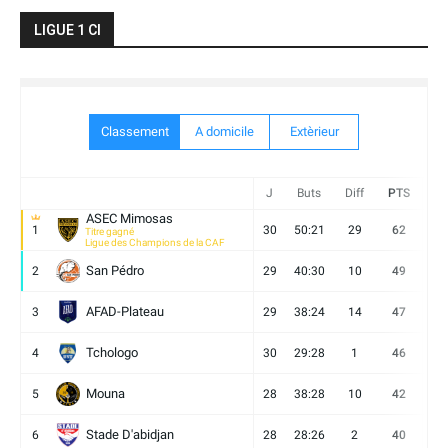
LIGUE 1 CI
Classement
A domicile
Extèrieur
J
Buts
Diff
PTS
V
ASEC Mimosas
1
30
50:21
29
62
19
Titre gagné
Ligue des Champions de la CAF
San Pédro
2
29
40:30
10
49
13
AFAD-Plateau
3
29
38:24
14
47
13
Tchologo
4
30
29:28
1
46
12
Mouna
5
28
38:28
10
42
12
Stade D'abidjan
6
28
28:26
2
40
11