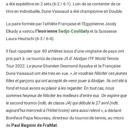
a été expéditive en 2 sets (6-2 / 6-1). Loin de se contenter de ce
titre en individuelle, Dune Vaissaud a été championne en Double.
La paire formée par l’athlète Française et l’Egyptienne Joody
Elkady a vaincu
l’Ivoirienne
Sadjo Coulibaly
et la Suissesse
Laura Heutschi (6-3 / 6-4).
Il faut rappeler que 80 athlètes issus d’une vingtaine de pays ont
pris part à ce tournoi de classe J5 d’ Abidjan ITF World Tennis
Tour 2022. Le jeune Ghanéen Desmond Ayaaba et la Française
Dune Vaissaud ont été très en vue.
« Je voudrais féliciter ces jeunes
filles et garçons qui ont accepté de venir jouer à Abidjan. Ils ont été à
fond et nous avons eu plaisir à les regarder. En tout cas, nous
sommes heureux de féliciter les meilleurs d’entre eux. On espère que
le second tournoi (ndlr, de classe J4) qui débute le 27 avril (ndlr,
aujourd’hui mercredi à l’Hôtel Ivoire) sera aussi relevé »
, a déclaré
Boniface Papa Nouveau, directeur du tournoi de tennis, au micro
de
Paul Bagnini de FraMat.