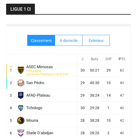
LIGUE 1 CI
Classement
A domicile
Extèrieur
J
Buts
Diff
PTS
V
ASEC Mimosas
1
30
50:21
29
62
19
Titre gagné
Ligue des Champions de la CAF
San Pédro
2
29
40:30
10
49
13
AFAD-Plateau
3
29
38:24
14
47
13
Tchologo
4
30
29:28
1
46
12
Mouna
5
28
38:28
10
42
12
Stade D'abidjan
6
28
28:26
2
40
11