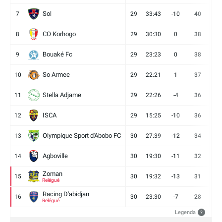
Sol
7
29
33:43
-10
40
12
CO Korhogo
8
29
30:30
0
38
10
Bouaké Fc
9
29
23:23
0
38
9
So Armee
10
29
22:21
1
37
9
Stella Adjame
11
29
22:26
-4
36
9
ISCA
12
29
15:25
-10
36
10
Olympique Sport d'Abobo FC
13
30
27:39
-12
34
9
Agboville
14
30
19:30
-11
32
7
Zoman
15
30
19:32
-13
31
7
Relégué
Racing D'abidjan
16
30
23:30
-7
28
6
Relégué
Legenda
?