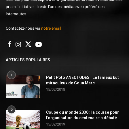
prise d’initiative. Il reste l’un des médias web préféré des
internautes.
Contactez-nous via
notre email
ARTICLES POPULAIRES
1
Petit Poto ANECTODES : Le fameux but
miraculeux de Goua Marc
15/02/2018
2
Coupe du monde 2030 : la course pour
l’organisation du centenaire a débuté
15/02/2019