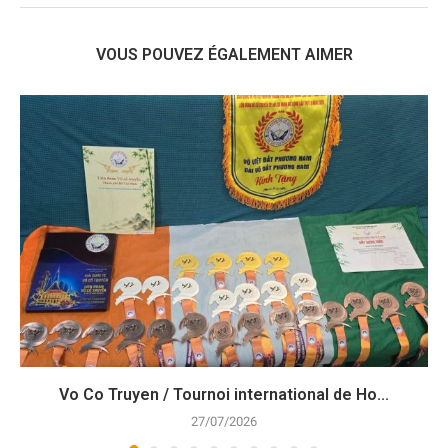
VOUS POUVEZ ÉGALEMENT AIMER
Vo Co Truyen / Tournoi international de Ho...
27/07/2026