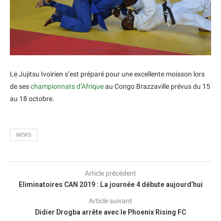
Le Jujitsu Ivoirien s’est préparé pour une excellente moisson lors
de ses
championnats d’Afrique
au Congo Brazzaville prévus du 15
au 18 octobre.
NEWS
Article précédent
Eliminatoires CAN 2019 : La journée 4 débute aujourd’hui
Article suivant
Didier Drogba arrête avec le Phoenix Rising FC