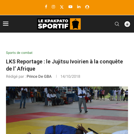
tinlizzyscantina.com/catering-events
pafibengkuluutarakab.org
desaparhorboan.id/listing
thesolderingstation.com
measure1.scroll.pub
culturasbo.com
thepubtheatre
situs slot gacor
blog.actkm.org
sydney night
togel online
situs gacor
situs gacor
situs gacor
situs gacor
momusi.org
pbumc.net
situs gacor
situs togel
bento4d
bento4d
bento4d
bento4d
bento4d
bento4d
bento4d
toto online
bento4d
bento4d
bento4d
bento4d
bento4d
bento4d
bento4d
bento4d
bento4d
bento4d
bento4d
bento4d
situs togel
bento4d
bento4d
situs togel
bento4d
bento4d
bento4d
bento4d
bento4d
slot gacor
slot online
situs togel
actkm.org
bento4d
situs togel
bento4d
bento4d
situs togel
bento4d
situs togel
situs togel
situs togel
bento4d
bento4d
situs togel
situs slot
situs slot
slot resmi
situs toto
toto togel
situs toto
situs toto
situs toto
situs toto
situs toto
situs toto
situs toto
situs toto
situs toto
situs slot
situs toto
situs toto
situs slot
situs toto
toto togel
situs toto
situs toto
situs slot
situs toto
situs toto
situs toto
situs slot
situs toto
situs toto
situs slot
toto togel
situs toto
situs toto
situs slot
situs toto
situs toto
situs toto
situs slot
situs toto
situs slot
situs slot
situs slot
situs toto
situs toto
toto togel
situs slot
situs toto
situs toto
situs toto
situs toto
slot resmi
situs slot
situs slot
situs toto
situs toto
situs slot
situs slot
situs slot
situs slot
toto slot
link slot
toto slot
toto slot
link slot
link slot
slot 4d
toto slot
toto slot
link slot
toto slot
link slot
link slot
link slot
toto slot
toto slot
link slot
rtp slot
rtp slot
toto
toto
Sports de combat
LKS Reportage : le Jujitsu Ivoirien à la conquête
de l’ Afrique
Rédigé par :
Prince De GBA
14/10/2018