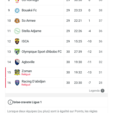
8
29
30:30
0
38
10
Bouaké Fc
9
29
23:23
0
38
9
So Armee
10
29
22:21
1
37
9
Stella Adjame
11
29
22:26
-4
36
9
ISCA
12
29
15:25
-10
36
10
Olympique Sport d'Abobo FC
13
30
27:39
-12
34
9
Agboville
14
30
19:30
-11
32
7
Zoman
15
30
19:32
-13
31
7
Relégué
Racing D'abidjan
16
30
23:30
-7
28
6
Relégué
Legenda
?
brise-cravate Ligue 1
Lorsque deux équipes (ou plus) sont à égalité sur Points, les règles