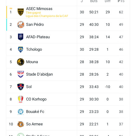
J
Buts
Diff
PTS
V
ASEC Mimosas
1
30
50:21
29
62
19
Titre gagné
Ligue des Champions de la CAF
San Pédro
2
29
40:30
10
49
13
AFAD-Plateau
3
29
38:24
14
47
13
Tchologo
4
30
29:28
1
46
12
Mouna
5
28
38:28
10
42
12
Stade D'abidjan
6
28
28:26
2
40
11
Sol
7
29
33:43
-10
40
12
CO Korhogo
8
29
30:30
0
38
10
Bouaké Fc
9
29
23:23
0
38
9
So Armee
10
29
22:21
1
37
9