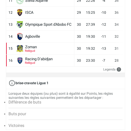
Stella Adjame
11
29
22:26
-4
36
9
ISCA
12
29
15:25
-10
36
10
Olympique Sport d'Abobo FC
13
30
27:39
-12
34
9
Agboville
14
30
19:30
-11
32
7
Zoman
15
30
19:32
-13
31
7
Relégué
Racing D'abidjan
16
30
23:30
-7
28
6
Relégué
Legenda
?
brise-cravate Ligue 1
Lorsque deux équipes (ou plus) sont à égalité sur Points, les règles
suivantes les règles suivantes permettent de les départager :
Différence de buts
Buts pour
Victoires