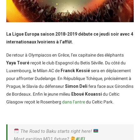
La Ligue Europa saison 2018-2019 débute ce jeudi soir avec 4
internationaux Ivoiriens à l’affût.
De retour à Olympiacos en Grêce, l’ex capitaine des éléphants
Yaya Touré
reçoit le club Espagnol du Betis Séville. Du côté du
Luxembourg, le Milan AC de
Franck Kessié
sera en déplacement
pour affronter Dudelange. En République Tchèque, précisément à
Prague, le Slavia du défenseur
Simon Deli
fera face aux Girondins
de Bordeaux. Enfin le jeune milieu
Eboué Kouassi
du Celtic
Glasgow reçoit le Rosenberg
dans l’antre
du Celtic Park.
The Road to Baku starts right here!
Most exciting MD1 fixture?
#UEL