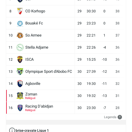
CO Korhogo
8
29
30:30
0
38
10
Bouaké Fc
9
29
23:23
0
38
9
So Armee
10
29
22:21
1
37
9
Stella Adjame
11
29
22:26
-4
36
9
ISCA
12
29
15:25
-10
36
10
Olympique Sport d'Abobo FC
13
30
27:39
-12
34
9
Agboville
14
30
19:30
-11
32
7
Zoman
15
30
19:32
-13
31
7
Relégué
Racing D'abidjan
16
30
23:30
-7
28
6
Relégué
Legenda
?
brise-cravate Ligue 1