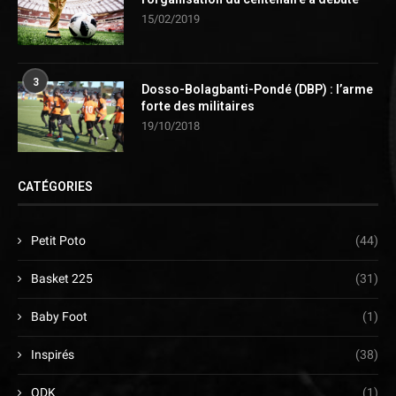
15/02/2019
3
Dosso-Bolagbanti-Pondé (DBP) : l’arme
forte des militaires
19/10/2018
CATÉGORIES
Petit Poto
(44)
Basket 225
(31)
Baby Foot
(1)
Inspirés
(38)
ODK
(1)