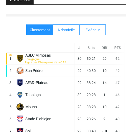
Classement
A domicile
Extèrieur
J
Buts
Diff
PTS
V
ASEC Mimosas
1
30
50:21
29
62
19
Titre gagné
Ligue des Champions de la CAF
San Pédro
2
29
40:30
10
49
13
AFAD-Plateau
3
29
38:24
14
47
13
Tchologo
4
30
29:28
1
46
12
Mouna
5
28
38:28
10
42
12
Stade D'abidjan
6
28
28:26
2
40
11
Sol
7
29
33:43
-10
40
12