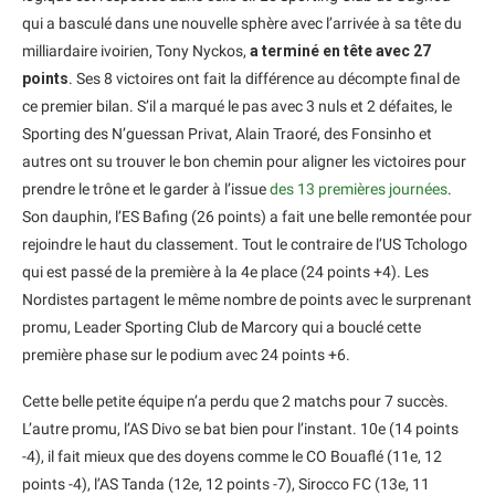
qui a basculé dans une nouvelle sphère avec l’arrivée à sa tête du
milliardaire ivoirien, Tony Nyckos,
a terminé en tête avec 27
points
. Ses 8 victoires ont fait la différence au décompte final de
ce premier bilan. S’il a marqué le pas avec 3 nuls et 2 défaites, le
Sporting des N’guessan Privat, Alain Traoré, des Fonsinho et
autres ont su trouver le bon chemin pour aligner les victoires pour
prendre le trône et le garder à l’issue
des 13 premières journées
.
Son dauphin, l’ES Bafing (26 points) a fait une belle remontée pour
rejoindre le haut du classement. Tout le contraire de l’US Tchologo
qui est passé de la première à la 4e place (24 points +4). Les
Nordistes partagent le même nombre de points avec le surprenant
promu, Leader Sporting Club de Marcory qui a bouclé cette
première phase sur le podium avec 24 points +6.
Cette belle petite équipe n’a perdu que 2 matchs pour 7 succès.
L’autre promu, l’AS Divo se bat bien pour l’instant. 10e (14 points
-4), il fait mieux que des doyens comme le CO Bouaflé (11e, 12
points -4), l’AS Tanda (12e, 12 points -7), Sirocco FC (13e, 11