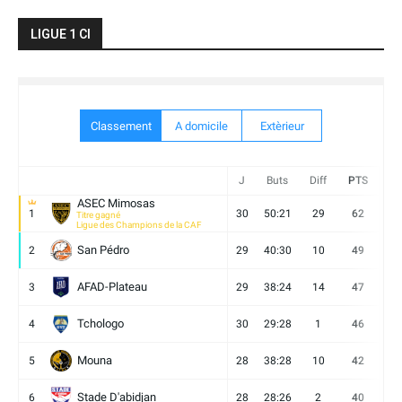
LIGUE 1 CI
Classement
A domicile
Extèrieur
J
Buts
Diff
PTS
V
ASEC Mimosas
1
30
50:21
29
62
19
Titre gagné
Ligue des Champions de la CAF
San Pédro
2
29
40:30
10
49
13
AFAD-Plateau
3
29
38:24
14
47
13
Tchologo
4
30
29:28
1
46
12
Mouna
5
28
38:28
10
42
12
Stade D'abidjan
6
28
28:26
2
40
11