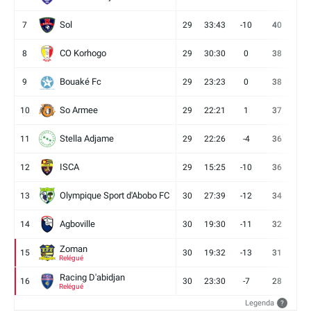
Sol
7
29
33:43
-10
40
12
CO Korhogo
8
29
30:30
0
38
10
Bouaké Fc
9
29
23:23
0
38
9
So Armee
10
29
22:21
1
37
9
Stella Adjame
11
29
22:26
-4
36
9
ISCA
12
29
15:25
-10
36
10
Olympique Sport d'Abobo FC
13
30
27:39
-12
34
9
Agboville
14
30
19:30
-11
32
7
Zoman
15
30
19:32
-13
31
7
Relégué
Racing D'abidjan
16
30
23:30
-7
28
6
Relégué
Legenda
?