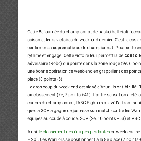
Cette 5e journée du championnat de basketball était l’occa
saison et leurs victoires du week-end dernier. C’est le cas d
confirmer sa suprématie sur le championnat. Pour cette én
rythmé et engagé. Cette victoire leur permettra de
consoli
adversaire (Robc) qui pointe dans la zone rouge (9e, 6 point
une bonne opération ce week-end en grappillant des points co
place (8 points -5).
Le gros coup du week-end est signé d’Azur. Ils ont
étrillé 
au classement (7e, 7 points +41). L’autre sensation a été l
cadors du championnat, l’ABC Fighters a lavé l’affront subi
que, la SOA a gagné de justesse son match contre les Warrio
équipes au coude à coude. SOA (2e, 10 points +53) et ABC 
Ainsi,
le classement des équipes perdantes
ce week-end se d
– 20). Les Warriors se positionnent à la 8e place (7 points 