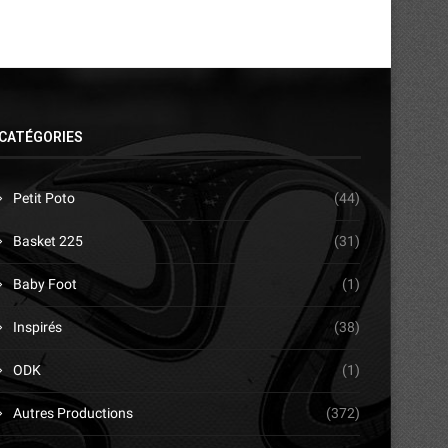
CATÉGORIES
Petit Poto
(44)
Basket 225
(31)
Baby Foot
(1)
Inspirés
(38)
ODK
(1)
Autres Productions
(372)