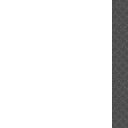
asket 3×3 / Agora Champions Quest
Ligue d’Argent N2 : les fin
2026 :...
week-end
13/07/2026
11/06/2026