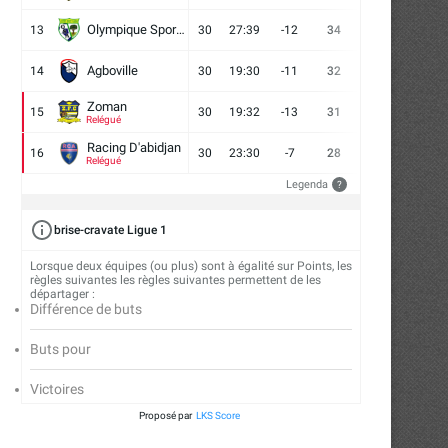
Olympique Sport d'Abobo FC
13
30
27:39
-12
34
9
7
14
Agboville
14
30
19:30
-11
32
7
11
12
Zoman
15
30
19:32
-13
31
7
10
13
Relégué
Racing D'abidjan
16
30
23:30
-7
28
6
10
14
Relégué
Legenda
?
brise-cravate Ligue 1
Lorsque deux équipes (ou plus) sont à égalité sur Points, les
règles suivantes les règles suivantes permettent de les
départager :
Différence de buts
Buts pour
Victoires
Proposé par
LKS Score