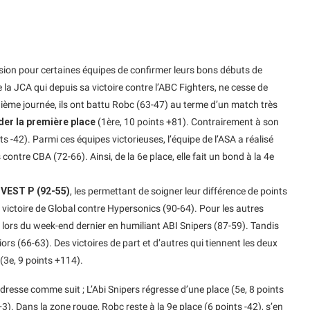
sion pour certaines équipes de confirmer leurs bons débuts de
e la JCA qui depuis sa victoire contre l’ABC Fighters, ne cesse de
ième journée, ils ont battu Robc (63-47) au terme d’un match très
der la première place
(1ère, 10 points +81). Contrairement à son
s -42). Parmi ces équipes victorieuses, l’équipe de l’ASA a réalisé
ntre CBA (72-66). Ainsi, de la 6e place, elle fait un bond à la 4e
l’IVEST P (92-55)
, les permettant de soigner leur différence de points
a victoire de Global contre Hypersonics (90-64). Pour les autres
 lors du week-end dernier en humiliant ABI Snipers (87-59). Tandis
rs (66-63). Des victoires de part et d’autres qui tiennent les deux
(3e, 9 points +114).
resse comme suit ; L’Abi Snipers régresse d’une place (5e, 8 points
+3). Dans la zone rouge, Robc reste à la 9e place (6 points -42), s’en