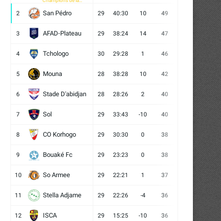
Champions de la
CAF
San Pédro
2
29
40:30
10
49
13
10
6
AFAD-Plateau
3
29
38:24
14
47
13
8
8
Tchologo
4
30
29:28
1
46
12
10
8
Mouna
5
28
38:28
10
42
12
6
10
Stade D'abidjan
6
28
28:26
2
40
11
7
10
Sol
7
29
33:43
-10
40
12
4
13
CO Korhogo
8
29
30:30
0
38
10
8
11
Bouaké Fc
9
29
23:23
0
38
9
11
9
So Armee
10
29
22:21
1
37
9
10
10
Stella Adjame
11
29
22:26
-4
36
9
9
11
ISCA
12
29
15:25
-10
36
10
6
13