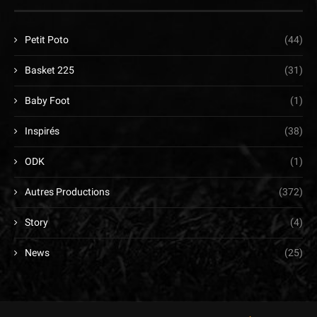
Petit Poto
(44)
Basket 225
(31)
Baby Foot
(1)
Inspirés
(38)
ODK
(1)
Autres Productions
(372)
Story
(4)
News
(25)