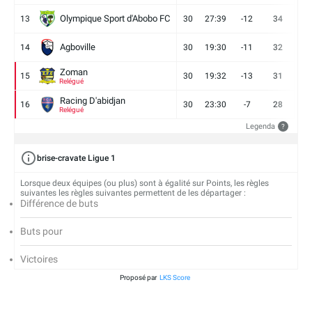
Olympique Sport d'Abobo FC
13
30
27:39
-12
34
9
Agboville
14
30
19:30
-11
32
7
Zoman
15
30
19:32
-13
31
7
Relégué
Racing D'abidjan
16
30
23:30
-7
28
6
Relégué
Legenda
?
brise-cravate Ligue 1
Lorsque deux équipes (ou plus) sont à égalité sur Points, les règles
suivantes les règles suivantes permettent de les départager :
Différence de buts
Buts pour
Victoires
Proposé par
LKS Score