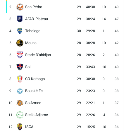
San Pédro
2
29
40:30
10
49
13
AFAD-Plateau
3
29
38:24
14
47
13
Tchologo
4
30
29:28
1
46
12
Mouna
5
28
38:28
10
42
12
Stade D'abidjan
6
28
28:26
2
40
11
Sol
7
29
33:43
-10
40
12
CO Korhogo
8
29
30:30
0
38
10
Bouaké Fc
9
29
23:23
0
38
9
So Armee
10
29
22:21
1
37
9
Stella Adjame
11
29
22:26
-4
36
9
ISCA
12
29
15:25
-10
36
10