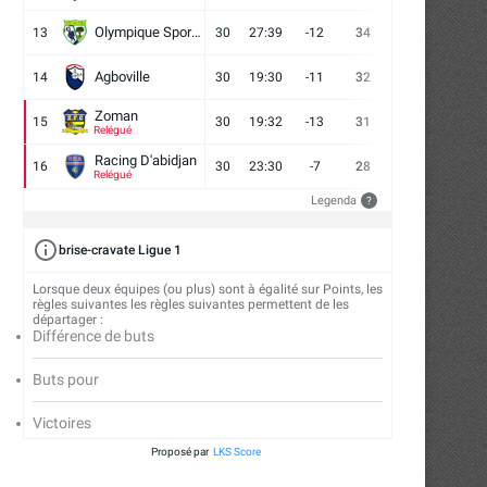
Olympique Sport d'Abobo FC
13
30
27:39
-12
34
9
7
14
Agboville
14
30
19:30
-11
32
7
11
12
Zoman
15
30
19:32
-13
31
7
10
13
Relégué
Racing D'abidjan
16
30
23:30
-7
28
6
10
14
Relégué
Legenda
?
brise-cravate Ligue 1
Lorsque deux équipes (ou plus) sont à égalité sur Points, les
règles suivantes les règles suivantes permettent de les
départager :
Différence de buts
Buts pour
Victoires
Proposé par
LKS Score