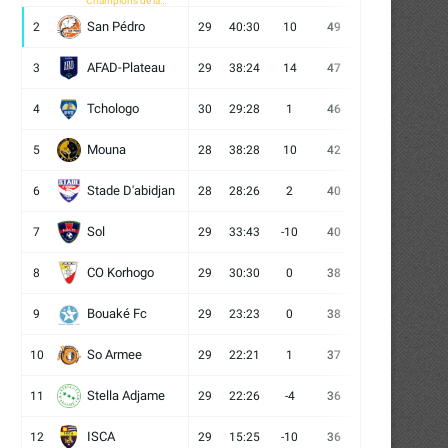
Champions de la
CAF
San Pédro
2
29
40:30
10
49
13
10
6
AFAD-Plateau
3
29
38:24
14
47
13
8
8
Tchologo
4
30
29:28
1
46
12
10
8
Mouna
5
28
38:28
10
42
12
6
10
Stade D'abidjan
6
28
28:26
2
40
11
7
10
Sol
7
29
33:43
-10
40
12
4
13
CO Korhogo
8
29
30:30
0
38
10
8
11
Bouaké Fc
9
29
23:23
0
38
9
11
9
So Armee
10
29
22:21
1
37
9
10
10
La conférence de lancement de
Autour de l’aire de jeu –
Mousso Foot 2026
astuces...
Stella Adjame
11
29
22:26
-4
36
9
9
11
16/07/2026
13/07/2026
ISCA
12
29
15:25
-10
36
10
6
13