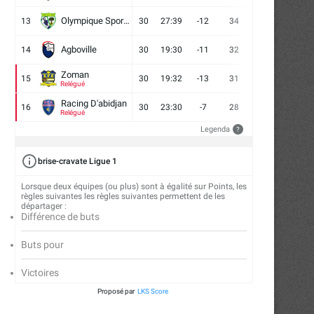
Olympique Sport d'Abobo FC
13
30
27:39
-12
34
9
7
14
Agboville
14
30
19:30
-11
32
7
11
12
Zoman
15
30
19:32
-13
31
7
10
13
Relégué
Racing D'abidjan
16
30
23:30
-7
28
6
10
14
Relégué
Legenda
?
brise-cravate Ligue 1
Lorsque deux équipes (ou plus) sont à égalité sur Points, les
règles suivantes les règles suivantes permettent de les
départager :
Différence de buts
Buts pour
Victoires
Proposé par
LKS Score