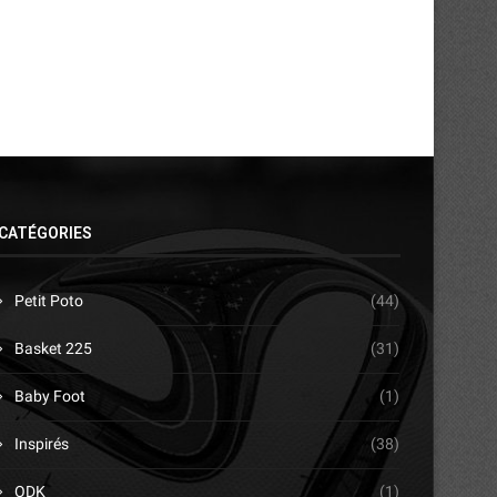
CATÉGORIES
Petit Poto
(44)
Basket 225
(31)
Baby Foot
(1)
Inspirés
(38)
ODK
(1)