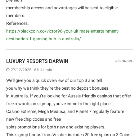
membership access and advantages will be sent to eligible
members.
References:
https://blackcoin.co/victor96-your-ultimate-entertainment-
destination-1-gaming-hub-in-australia/
LUXURY RESORTS DARWIN
RÉPONDRE
27/12/2025 - 6 h 44 min
We’ll give you a quick overview of our top 3 and tell
you why we think they’re the best no deposit bonuses
in Australia. If you’re looking for Aussie-friendly casinos that offer
free rewards on sign-up, you’ve come to the right place.
Casino Extreme, Mega Medusa, and Planet 7 regularly feature
new free chip codes and free
spins promotions for both new and existing players.
This signup bonus from Velobet includes 20 free spins on 3 Coins