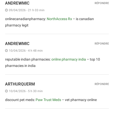
ANDREWMIC
RÉPONDRE
09/04/2026 - 21 h 03 min
onlinecanadianpharmacy:
NorthAccess Rx
– is canadian
pharmacy legit
ANDREWMIC
RÉPONDRE
10/04/2026 - 4 h 48 min
reputable indian pharmacies:
online pharmacy india
– top 10
pharmacies in india
ARTHURQUERM
RÉPONDRE
10/04/2026 - 5 h 30 min
discount pet meds:
Paw Trust Meds
– vet pharmacy online