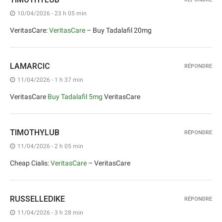
10/04/2026 - 23 h 05 min
VeritasCare:
VeritasCare
– Buy Tadalafil 20mg
LAMARCIC
RÉPONDRE
11/04/2026 - 1 h 37 min
VeritasCare
Buy Tadalafil 5mg
VeritasCare
TIMOTHYLUB
RÉPONDRE
11/04/2026 - 2 h 05 min
Cheap Cialis:
VeritasCare
– VeritasCare
RUSSELLEDIKE
RÉPONDRE
11/04/2026 - 3 h 28 min