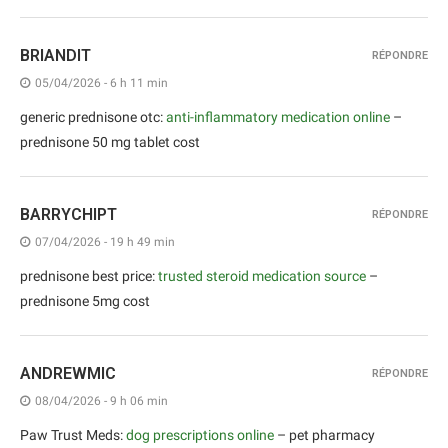
BRIANDIT
RÉPONDRE
05/04/2026 - 6 h 11 min
generic prednisone otc:
anti-inflammatory medication online
–
prednisone 50 mg tablet cost
BARRYCHIPT
RÉPONDRE
07/04/2026 - 19 h 49 min
prednisone best price:
trusted steroid medication source
–
prednisone 5mg cost
ANDREWMIC
RÉPONDRE
08/04/2026 - 9 h 06 min
Paw Trust Meds:
dog prescriptions online
– pet pharmacy