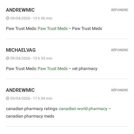
ANDREWMIC
RÉPONDRE
09/04/2026 - 13 h 06 min
Paw Trust Meds:
Paw Trust Meds
– Paw Trust Meds
MICHAELVAG
RÉPONDRE
09/04/2026 - 13 h 35 min
Paw Trust Meds:
Paw Trust Meds
– vet pharmacy
ANDREWMIC
RÉPONDRE
09/04/2026 - 17 h 04 min
canadian pharmacy ratings:
canadian world pharmacy
–
canadian pharmacy meds