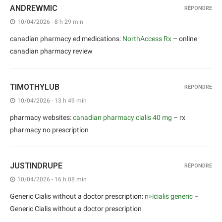
ANDREWMIC
RÉPONDRE
10/04/2026 - 8 h 29 min
canadian pharmacy ed medications:
NorthAccess Rx
– online
canadian pharmacy review
TIMOTHYLUB
RÉPONDRE
10/04/2026 - 13 h 49 min
pharmacy websites:
canadian pharmacy cialis 40 mg
– rx
pharmacy no prescription
JUSTINDRUPE
RÉPONDRE
10/04/2026 - 16 h 08 min
Generic Cialis without a doctor prescription:
п»їcialis generic
–
Generic Cialis without a doctor prescription