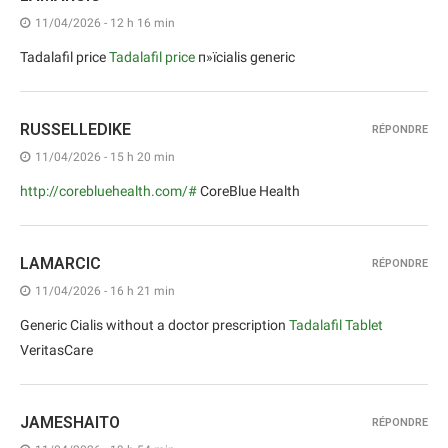
11/04/2026 - 12 h 16 min
Tadalafil price
Tadalafil price
п»їcialis generic
RUSSELLEDIKE
RÉPONDRE
11/04/2026 - 15 h 20 min
http://corebluehealth.com/#
CoreBlue Health
LAMARCIC
RÉPONDRE
11/04/2026 - 16 h 21 min
Generic Cialis without a doctor prescription
Tadalafil Tablet
VeritasCare
JAMESHAITO
RÉPONDRE