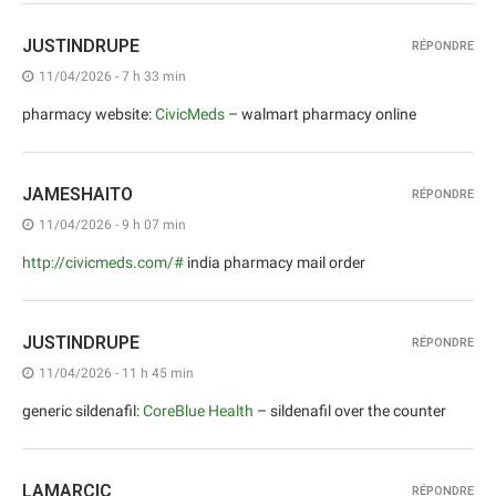
JUSTINDRUPE
RÉPONDRE
11/04/2026 - 7 h 33 min
pharmacy website:
CivicMeds
– walmart pharmacy online
JAMESHAITO
RÉPONDRE
11/04/2026 - 9 h 07 min
http://civicmeds.com/#
india pharmacy mail order
JUSTINDRUPE
RÉPONDRE
11/04/2026 - 11 h 45 min
generic sildenafil:
CoreBlue Health
– sildenafil over the counter
LAMARCIC
RÉPONDRE