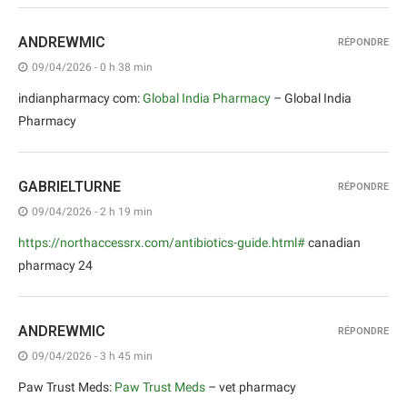
ANDREWMIC
RÉPONDRE
09/04/2026 - 0 h 38 min
indianpharmacy com:
Global India Pharmacy
– Global India
Pharmacy
GABRIELTURNE
RÉPONDRE
09/04/2026 - 2 h 19 min
https://northaccessrx.com/antibiotics-guide.html#
canadian
pharmacy 24
ANDREWMIC
RÉPONDRE
09/04/2026 - 3 h 45 min
Paw Trust Meds:
Paw Trust Meds
– vet pharmacy