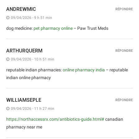
ANDREWMIC
RÉPONDRE
09/04/2026 - 9 h 51 min
dog medicine:
pet pharmacy online
– Paw Trust Meds
ARTHURQUERM
RÉPONDRE
09/04/2026 - 10 h 51 min
reputable indian pharmacies:
online pharmacy india
– reputable
indian online pharmacy
WILLIAMSEPLE
RÉPONDRE
09/04/2026 - 11 h 27 min
https://northaccessrx.com/antibiotics-guide.html#
canadian
pharmacy near me