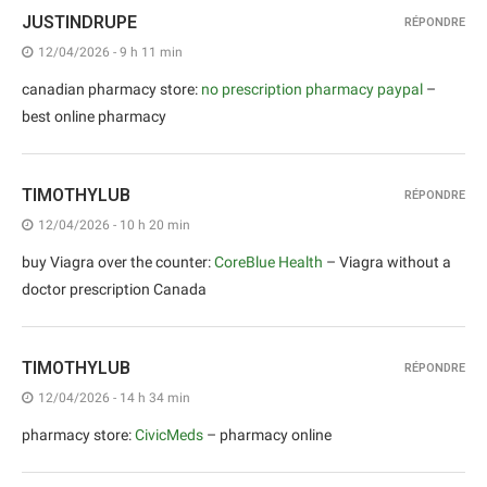
JUSTINDRUPE
RÉPONDRE
12/04/2026 - 9 h 11 min
canadian pharmacy store:
no prescription pharmacy paypal
–
best online pharmacy
TIMOTHYLUB
RÉPONDRE
12/04/2026 - 10 h 20 min
buy Viagra over the counter:
CoreBlue Health
– Viagra without a
doctor prescription Canada
TIMOTHYLUB
RÉPONDRE
12/04/2026 - 14 h 34 min
pharmacy store:
CivicMeds
– pharmacy online