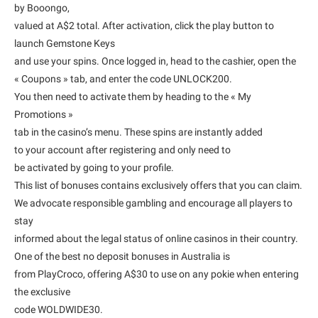
by Booongo,
valued at A$2 total. After activation, click the play button to
launch Gemstone Keys
and use your spins. Once logged in, head to the cashier, open the
« Coupons » tab, and enter the code UNLOCK200.
You then need to activate them by heading to the « My
Promotions »
tab in the casino’s menu. These spins are instantly added
to your account after registering and only need to
be activated by going to your profile.
This list of bonuses contains exclusively offers that you can claim.
We advocate responsible gambling and encourage all players to
stay
informed about the legal status of online casinos in their country.
One of the best no deposit bonuses in Australia is
from PlayCroco, offering A$30 to use on any pokie when entering
the exclusive
code WOLDWIDE30.