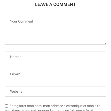
LEAVE A COMMENT
Enregistrer mon nom, mon adresse électronique et mon site
web dans ce navigateur pour la prochaine fois que je ferai un