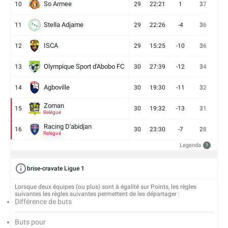
So Armee
10
29
22:21
1
37
9
Stella Adjame
11
29
22:26
-4
36
9
ISCA
12
29
15:25
-10
36
10
Olympique Sport d'Abobo FC
13
30
27:39
-12
34
9
Agboville
14
30
19:30
-11
32
7
Zoman
15
30
19:32
-13
31
7
Relégué
Racing D'abidjan
16
30
23:30
-7
28
6
Relégué
Legenda
?
brise-cravate Ligue 1
Lorsque deux équipes (ou plus) sont à égalité sur Points, les règles
suivantes les règles suivantes permettent de les départager :
Différence de buts
Buts pour