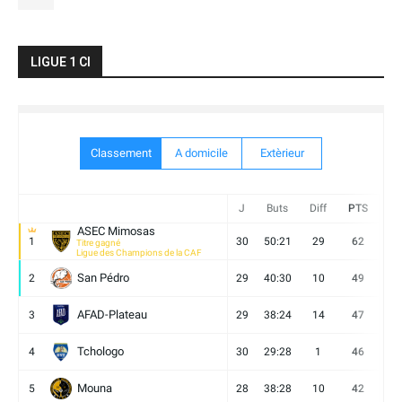
LIGUE 1 CI
Classement
A domicile
Extèrieur
J
Buts
Diff
PTS
V
ASEC Mimosas
1
30
50:21
29
62
19
Titre gagné
Ligue des Champions de la CAF
San Pédro
2
29
40:30
10
49
13
AFAD-Plateau
3
29
38:24
14
47
13
Tchologo
4
30
29:28
1
46
12
Mouna
5
28
38:28
10
42
12