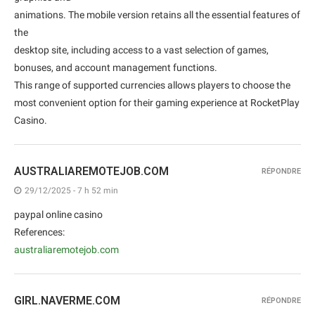
animations. The mobile version retains all the essential features of
the
desktop site, including access to a vast selection of games,
bonuses, and account management functions.
This range of supported currencies allows players to choose the
most convenient option for their gaming experience at RocketPlay
Casino.
AUSTRALIAREMOTEJOB.COM
RÉPONDRE
29/12/2025 - 7 h 52 min
paypal online casino
References:
australiaremotejob.com
GIRL.NAVERME.COM
RÉPONDRE