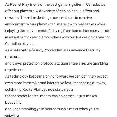
As Pocket Play is one of the best gambling sites in Canada, we
offer our players a wide variety of casino bonus offers and
rewards. These live dealer games create an immersive
environment where players can interact with real dealers while
enjoying the convenience of playing from home. Immerse yourself
in an authentic casino atmosphere with our live casino games for
Canadian players.
As a safe online casino, RocketPlay uses advanced security
measures
and player protection protocols to guarantee a secure gambling
experience.
As technology keeps marching forward,we can definitely expect
even more immersive and interactive featuresheading our way,
solidifying RocketPlay casino’s status as a
topcontender for real money casino games. It just makes
budgeting
and understanding your bets somuch simpler when you’re
enjoying