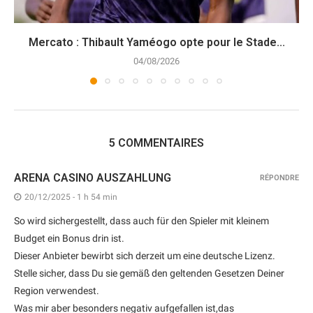
Mercato : Thibault Yaméogo opte pour le Stade...
04/08/2026
5 COMMENTAIRES
ARENA CASINO AUSZAHLUNG
RÉPONDRE
20/12/2025 - 1 h 54 min
So wird sichergestellt, dass auch für den Spieler mit kleinem
Budget ein Bonus drin ist.
Dieser Anbieter bewirbt sich derzeit um eine deutsche Lizenz.
Stelle sicher, dass Du sie gemäß den geltenden Gesetzen Deiner
Region verwendest.
Was mir aber besonders negativ aufgefallen ist,das