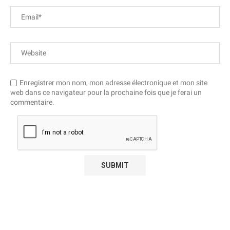
Enregistrer mon nom, mon adresse électronique et mon site
web dans ce navigateur pour la prochaine fois que je ferai un
commentaire.