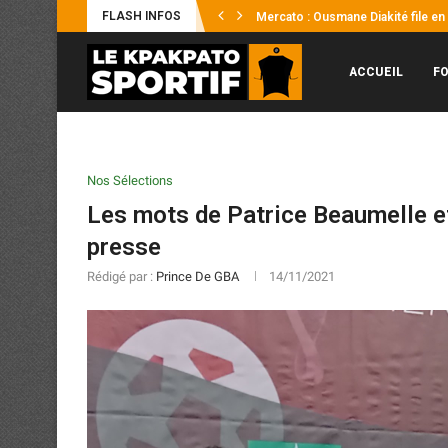
FLASH INFOS
Mercato : Ousmane Diakité file en 
CAN féminine 2026 : des réglages
Sporting Club de Gagnoa : Yaya Kon
UFOA-B U20 2026 : les Éléphanteau
Mercato : Thibault Yaméogo opte p
Éléphants : la FIF officialise le r
L’ONG UNISOCIAL offre une journée
CAN féminine 2026 / Reynald Pedro
ACCUEIL
F
Nos Sélections
Les mots de Patrice Beaumelle e
presse
Rédigé par :
Prince De GBA
14/11/2021