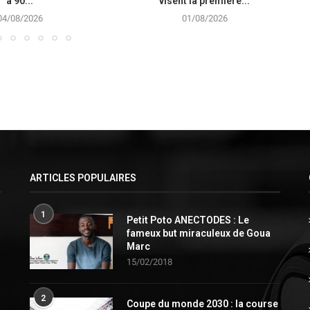
à 90...
visent la première...
04/08/2026
01/08/2026
ARTICLES POPULAIRES
1
Petit Poto ANECTODES : Le
fameux but miraculeux de Goua
Marc
15/02/2018
2
Coupe du monde 2030 : la course