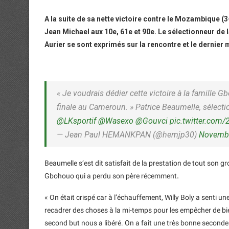
A la suite de sa nette victoire contre le Mozambique (
Jean Michael aux 10e, 61e et 90e. Le sélectionneur de l
Aurier se sont exprimés sur la rencontre et le dernier 
« Je voudrais dédier cette victoire à la famille Gb
finale au Cameroun. » Patrice Beaumelle, sélectio
@LKsportif
@Wasexo
@Gouvci
pic.twitter.co
— Jean Paul HEMANKPAN (@hemjp30)
Novembe
Beaumelle s’est dit satisfait de la prestation de tout son 
Gbohouo qui a perdu son père récemment
.
« On était crispé car à l’échauffement, Willy Boly a senti une 
recadrer des choses à la mi-temps pour les empêcher de bien 
second but nous a libéré. On a fait une très bonne second