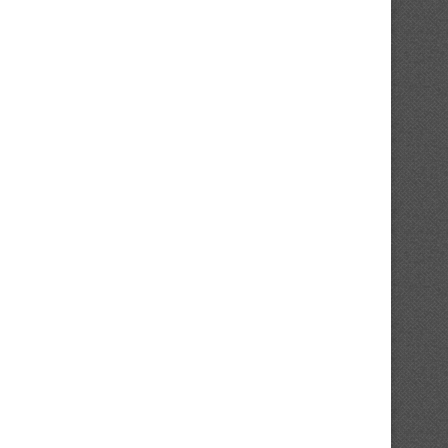
Éléphants : Retour sur le voyage
UFOA-B U20 / Oussou Israël :