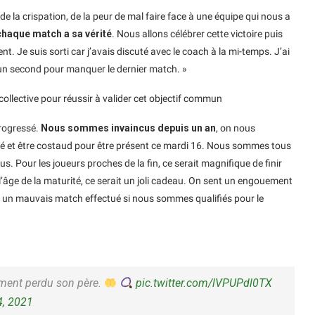
 de la crispation, de la peur de mal faire face à une équipe qui nous a
chaque match a sa vérité
. Nous allons célébrer cette victoire puis
nt. Je suis sorti car j’avais discuté avec le coach à la mi-temps. J’ai
re un second pour manquer le dernier match. »
n collective pour réussir à valider cet objectif commun
rogressé.
Nous sommes invaincus depuis un an
, on nous
ité et être costaud pour être présent ce mardi 16. Nous sommes tous
. Pour les joueurs proches de la fin, ce serait magnifique de finir
âge de la maturité, ce serait un joli cadeau. On sent un engouement
er un mauvais match effectué si nous sommes qualifiés pour le
ment perdu son père.
pic.twitter.com/lVPUPdl0TX
, 2021