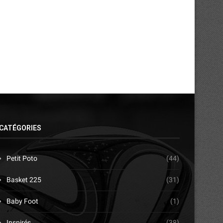
d’Emerse Faé...
26/07/2026
31/07/2026
CATÉGORIES
Petit Poto
(44)
Basket 225
(31)
Baby Foot
(1)
Inspirés
(38)