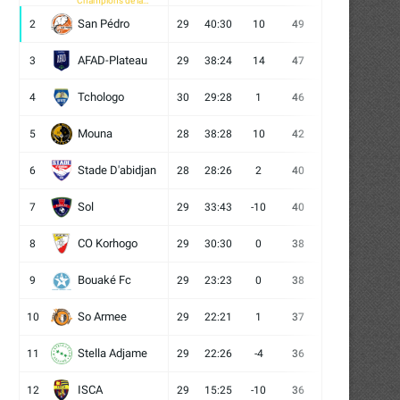
Champions de la
CAF
San Pédro
2
29
40:30
10
49
13
10
6
AFAD-Plateau
3
29
38:24
14
47
13
8
8
Tchologo
4
30
29:28
1
46
12
10
8
Mouna
5
28
38:28
10
42
12
6
10
Stade D'abidjan
6
28
28:26
2
40
11
7
10
Sol
7
29
33:43
-10
40
12
4
13
CO Korhogo
8
29
30:30
0
38
10
8
11
Bouaké Fc
9
29
23:23
0
38
9
11
9
So Armee
10
29
22:21
1
37
9
10
10
Stella Adjame
11
29
22:26
-4
36
9
9
11
ISCA
12
29
15:25
-10
36
10
6
13