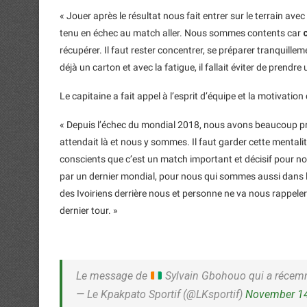
« Jouer après le résultat nous fait entrer sur le terrain avec
tenu en échec au match aller. Nous sommes contents car
récupérer. Il faut rester concentrer, se préparer tranquilleme
déjà un carton et avec la fatigue, il fallait éviter de prend
Le capitaine a fait appel à l’esprit d’équipe et la motivatio
« Depuis l’échec du mondial 2018, nous avons beaucoup p
attendait là et nous y sommes. Il faut garder cette mental
conscients que c’est un match important et décisif pour nous
par un dernier mondial, pour nous qui sommes aussi dans l’
des Ivoiriens derrière nous et personne ne va nous rappel
dernier tour. »
Le message de
Sylvain Gbohouo qui a récem
— Le Kpakpato Sportif (@LKsportif)
November 14