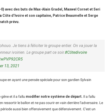
3-0) avec des buts de Max-Alain Gradel, Maxwel Cornet et Seri
a Côte d’Ivoire et son capitaine, Patrice Beaumelle et Serge
match prévu.
ohouo. Je tiens à féliciter le groupe entier. On va jouer la
nneur ivoirien. Le groupe part ce soir.
#Côtedivoire
m/2wPVP92CR5
r 13, 2021
groupe en ayant une pensée spéciale pour son gardien Sylvain
gêne et il a fallu
modifier notre système de départ.
Il a fallu
ressortir le ballon et ne pas courir en vain derrière l’adversaire. Le
e période aussi bien offensivement que défensivement. C’est un