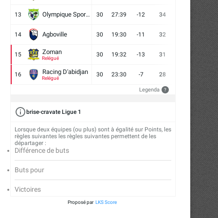
Olympique Sport d'Abobo FC
13
30
27:39
-12
34
9
7
14
Agboville
14
30
19:30
-11
32
7
11
12
Zoman
15
30
19:32
-13
31
7
10
13
Relégué
Racing D'abidjan
16
30
23:30
-7
28
6
10
14
Relégué
Legenda
?
brise-cravate Ligue 1
Lorsque deux équipes (ou plus) sont à égalité sur Points, les
règles suivantes les règles suivantes permettent de les
départager :
Différence de buts
Buts pour
Victoires
Proposé par
LKS Score