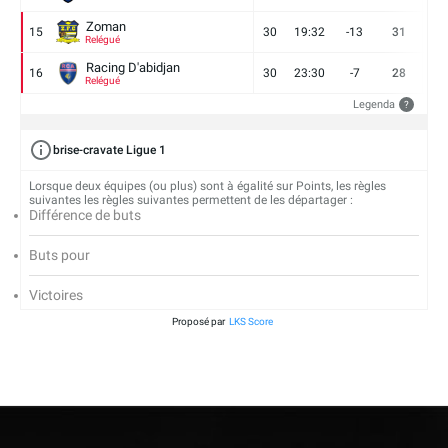
Zoman
15
30
19:32
-13
31
7
Relégué
Racing D'abidjan
16
30
23:30
-7
28
6
Relégué
Legenda
?
brise-cravate Ligue 1
Lorsque deux équipes (ou plus) sont à égalité sur Points, les règles
suivantes les règles suivantes permettent de les départager :
Différence de buts
Buts pour
Victoires
Proposé par
LKS Score