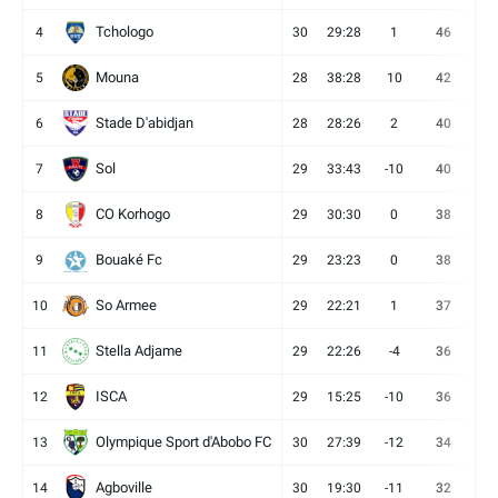
Tchologo
4
30
29:28
1
46
12
Mouna
5
28
38:28
10
42
12
Stade D'abidjan
6
28
28:26
2
40
11
Sol
7
29
33:43
-10
40
12
CO Korhogo
8
29
30:30
0
38
10
Bouaké Fc
9
29
23:23
0
38
9
So Armee
10
29
22:21
1
37
9
Stella Adjame
11
29
22:26
-4
36
9
ISCA
12
29
15:25
-10
36
10
Olympique Sport d'Abobo FC
13
30
27:39
-12
34
9
Agboville
14
30
19:30
-11
32
7