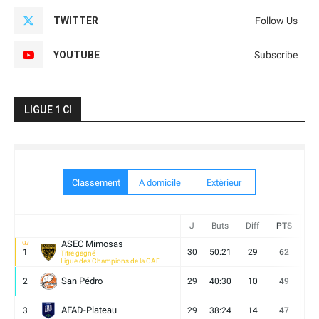
TWITTER
Follow Us
YOUTUBE
Subscribe
LIGUE 1 CI
Classement
A domicile
Extèrieur
J
Buts
Diff
PTS
V
ASEC Mimosas
1
30
50:21
29
62
19
Titre gagné
Ligue des Champions de la CAF
San Pédro
2
29
40:30
10
49
13
AFAD-Plateau
3
29
38:24
14
47
13