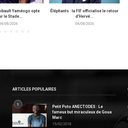
hibault Yaméogo opte
Éléphants : la FIF officialise le retour
C
r le Stade...
d’Hervé...
04/08/2026
04/08/2026
ARTICLES POPULAIRES
1
Petit Poto ANECTODES : Le
fameux but miraculeux de Goua
Marc
15/02/2018