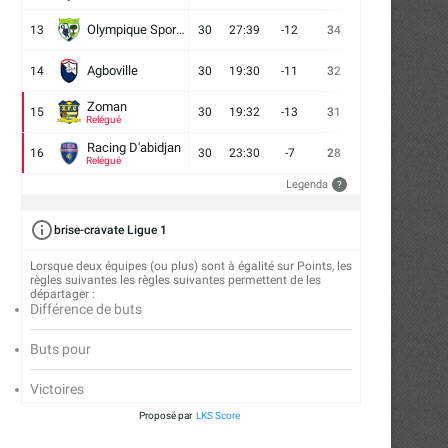
Olympique Sport d'Abobo FC
13
30
27:39
-12
34
9
7
14
Agboville
14
30
19:30
-11
32
7
11
12
Zoman
15
30
19:32
-13
31
7
10
13
Relégué
Racing D'abidjan
16
30
23:30
-7
28
6
10
14
Relégué
Legenda
?
brise-cravate Ligue 1
Lorsque deux équipes (ou plus) sont à égalité sur Points, les
règles suivantes les règles suivantes permettent de les
départager :
Différence de buts
Buts pour
Victoires
Proposé par
LKS Score