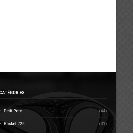
hrist Yoro, une première marquante
Affaire ES Agboville : le 
sur la terre...
dénonce...
29/07/2026
28/07/2026
CATÉGORIES
Petit Poto
(44)
Basket 225
(31)