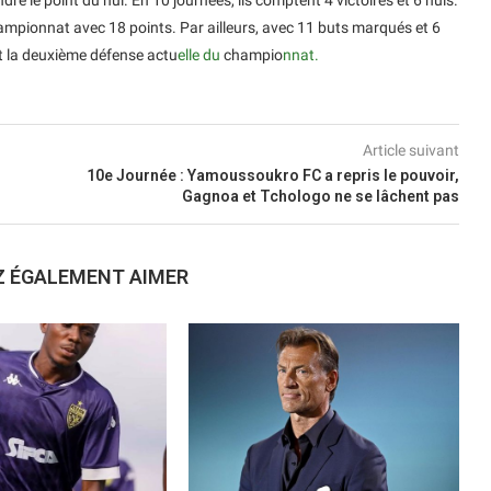
dre le point du nul. En 10 journées, ils comptent 4 victoires et 6 nuls.
ampionnat avec 18 points. Par ailleurs, avec 11 buts marqués et 6
t la deuxième défense actu
elle du
champio
nnat.
Article suivant
10e Journée : Yamoussoukro FC a repris le pouvoir,
Gagnoa et Tchologo ne se lâchent pas
Z ÉGALEMENT AIMER