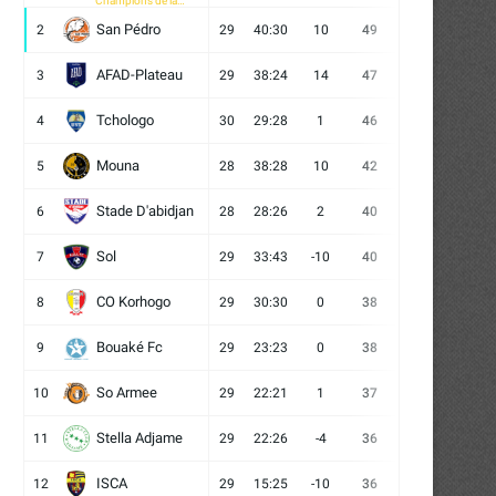
Champions de la
CAF
San Pédro
2
29
40:30
10
49
13
10
6
AFAD-Plateau
3
29
38:24
14
47
13
8
8
Tchologo
4
30
29:28
1
46
12
10
8
Mouna
5
28
38:28
10
42
12
6
10
Stade D'abidjan
6
28
28:26
2
40
11
7
10
Sol
7
29
33:43
-10
40
12
4
13
CO Korhogo
8
29
30:30
0
38
10
8
11
Bouaké Fc
9
29
23:23
0
38
9
11
9
So Armee
10
29
22:21
1
37
9
10
10
Stella Adjame
11
29
22:26
-4
36
9
9
11
ISCA
12
29
15:25
-10
36
10
6
13