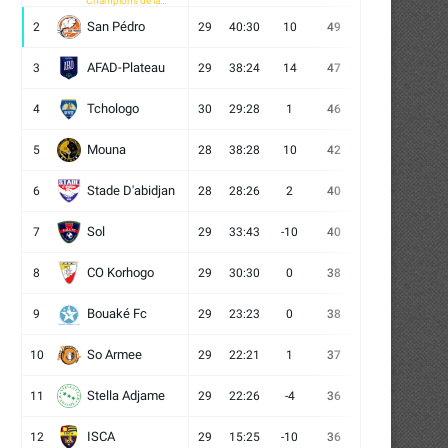
Champions de la
CAF
San Pédro
2
29
40:30
10
49
13
10
6
AFAD-Plateau
3
29
38:24
14
47
13
8
8
Tchologo
4
30
29:28
1
46
12
10
8
Mouna
5
28
38:28
10
42
12
6
10
Stade D'abidjan
6
28
28:26
2
40
11
7
10
Sol
7
29
33:43
-10
40
12
4
13
CO Korhogo
8
29
30:30
0
38
10
8
11
Bouaké Fc
9
29
23:23
0
38
9
11
9
So Armee
10
29
22:21
1
37
9
10
10
Stella Adjame
11
29
22:26
-4
36
9
9
11
ISCA
12
29
15:25
-10
36
10
6
13