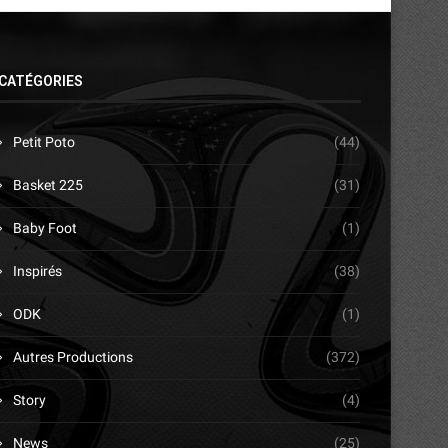
CATÉGORIES
Petit Poto
(44)
Basket 225
(31)
Baby Foot
(1)
Inspirés
(38)
ODK
(1)
Autres Productions
(372)
Story
(4)
News
(25)