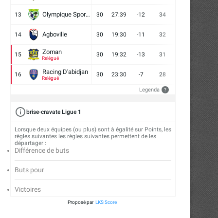
Olympique Sport d'Abobo FC
13
30
27:39
-12
34
9
7
14
Agboville
14
30
19:30
-11
32
7
11
12
Zoman
15
30
19:32
-13
31
7
10
13
Relégué
Racing D'abidjan
16
30
23:30
-7
28
6
10
14
Relégué
Legenda
?
Afrobasket U18 2026 : les 12 choix
Afrobasket U18 2026 : St
brise-cravate Ligue 1
de...
Konaté et Miguel...
Lorsque deux équipes (ou plus) sont à égalité sur Points, les
03/08/2026
30/07/2026
règles suivantes les règles suivantes permettent de les
départager :
Différence de buts
Buts pour
Victoires
Proposé par
LKS Score