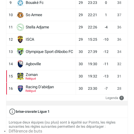
Bouaké Fc
9
29
23:23
0
38
9
So Armee
10
29
22:21
1
37
9
Stella Adjame
11
29
22:26
-4
36
9
ISCA
12
29
15:25
-10
36
10
Olympique Sport d'Abobo FC
13
30
27:39
-12
34
9
Agboville
14
30
19:30
-11
32
7
Zoman
15
30
19:32
-13
31
7
Relégué
Racing D'abidjan
16
30
23:30
-7
28
6
Relégué
Legenda
?
brise-cravate Ligue 1
Lorsque deux équipes (ou plus) sont à égalité sur Points, les règles
suivantes les règles suivantes permettent de les départager :
Différence de buts