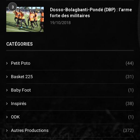
3
Dosso-Bolagbanti-Pondé (DBP) : l’arme
forte des militaires
19/10/2018
CATÉGORIES
Petit Poto
(44)
Basket 225
(31)
Baby Foot
(1)
Inspirés
(38)
ODK
(1)
Autres Productions
(372)