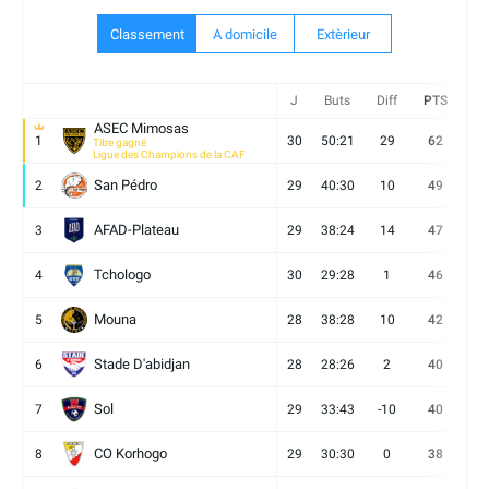
Classement
A domicile
Extèrieur
J
Buts
Diff
PTS
V
ASEC Mimosas
1
30
50:21
29
62
19
Titre gagné
Ligue des Champions de la CAF
San Pédro
2
29
40:30
10
49
13
AFAD-Plateau
3
29
38:24
14
47
13
Tchologo
4
30
29:28
1
46
12
Mouna
5
28
38:28
10
42
12
Stade D'abidjan
6
28
28:26
2
40
11
Sol
7
29
33:43
-10
40
12
CO Korhogo
8
29
30:30
0
38
10