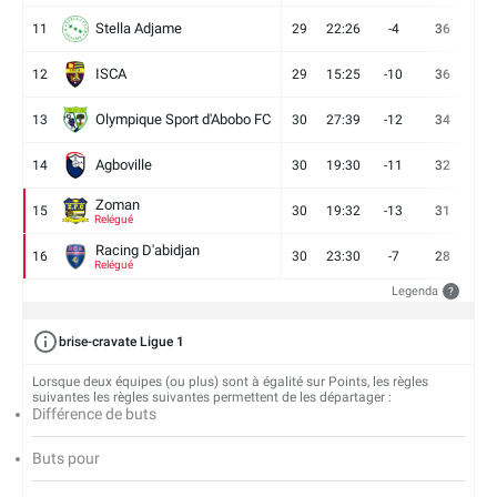
Stella Adjame
11
29
22:26
-4
36
9
ISCA
12
29
15:25
-10
36
10
Olympique Sport d'Abobo FC
13
30
27:39
-12
34
9
Agboville
14
30
19:30
-11
32
7
Zoman
15
30
19:32
-13
31
7
Relégué
Racing D'abidjan
16
30
23:30
-7
28
6
Relégué
Legenda
?
brise-cravate Ligue 1
Lorsque deux équipes (ou plus) sont à égalité sur Points, les règles
suivantes les règles suivantes permettent de les départager :
Différence de buts
Buts pour