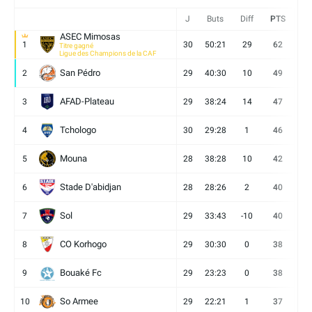
J
Buts
Diff
PTS
V
ASEC Mimosas
1
30
50:21
29
62
19
Titre gagné
Ligue des Champions de la CAF
San Pédro
2
29
40:30
10
49
13
AFAD-Plateau
3
29
38:24
14
47
13
Tchologo
4
30
29:28
1
46
12
Mouna
5
28
38:28
10
42
12
Stade D'abidjan
6
28
28:26
2
40
11
Sol
7
29
33:43
-10
40
12
CO Korhogo
8
29
30:30
0
38
10
Bouaké Fc
9
29
23:23
0
38
9
So Armee
10
29
22:21
1
37
9