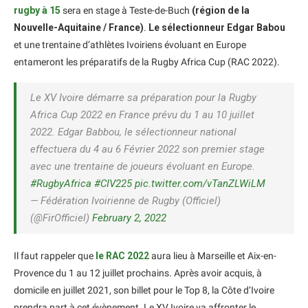
rugby à 15
sera en stage à Teste-de-Buch
(région de la
Nouvelle-Aquitaine / France)
.
Le sélectionneur Edgar Babou
et une trentaine d’athlètes Ivoiriens évoluant en Europe
entameront les préparatifs de la Rugby Africa Cup (RAC 2022).
Le XV Ivoire démarre sa préparation pour la Rugby
Africa Cup 2022 en France prévu du 1 au 10 juillet
2022. Edgar Babbou, le sélectionneur national
effectuera du 4 au 6 Février 2022 son premier stage
avec une trentaine de joueurs évoluant en Europe.
#RugbyAfrica
#CIV225
pic.twitter.com/vTanZLWiLM
— Fédération Ivoirienne de Rugby (Officiel)
(@FirOfficiel)
February 2, 2022
Il faut rappeler que
le RAC 2022
aura lieu à Marseille et Aix-en-
Provence du 1 au 12 juillet prochains. Après avoir acquis, à
domicile en juillet 2021, son billet pour le Top 8, la Côte d’Ivoire
prendra part à cet évènement. Le XV Ivoire va affronter le