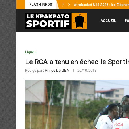
FLASH INFOS
Afrobasket U18 2026 : les Éléphante
Supercoupe FHB : l’ASEC frappe d’
Coupes Africaines : Les 4 représe
Éléphants / Hervé Renard : « Je n’
Mercato : Yann Diomandé, pour l’hi
Afrobasket U18 2026 : Les Éléphant
UFOA-B : les Éléphanteaux échoue
Supercoupe Félix Houphouët-Boign
ACCUEIL
F
Ligue 1
Le RCA a tenu en échec le Sport
Rédigé par :
Prince De GBA
20/10/2018