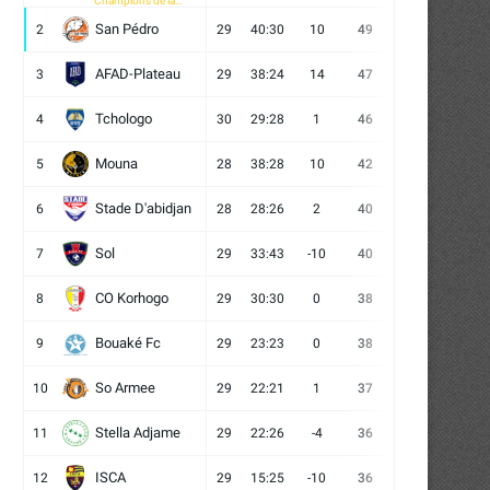
Champions de la
CAF
San Pédro
2
29
40:30
10
49
13
10
6
AFAD-Plateau
3
29
38:24
14
47
13
8
8
Tchologo
4
30
29:28
1
46
12
10
8
Mouna
5
28
38:28
10
42
12
6
10
Stade D'abidjan
6
28
28:26
2
40
11
7
10
Sol
7
29
33:43
-10
40
12
4
13
CO Korhogo
8
29
30:30
0
38
10
8
11
Bouaké Fc
9
29
23:23
0
38
9
11
9
So Armee
10
29
22:21
1
37
9
10
10
Stella Adjame
11
29
22:26
-4
36
9
9
11
ISCA
12
29
15:25
-10
36
10
6
13