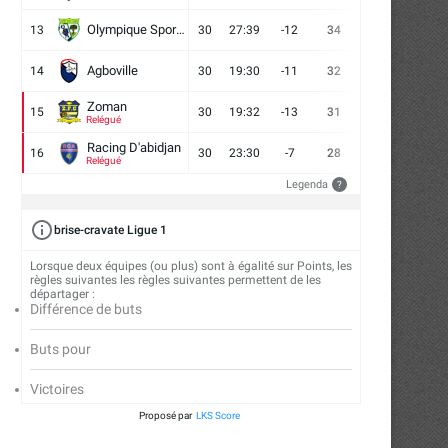
Olympique Sport d'Abobo FC
13
30
27:39
-12
34
9
7
14
Agboville
14
30
19:30
-11
32
7
11
12
Zoman
15
30
19:32
-13
31
7
10
13
FC San Pedro : cap sur la Tunisie...
ASEC Mimosas et la soif 
Relégué
transmission
24/07/2026
Racing D'abidjan
16
30
23:30
-7
28
6
10
14
21/07/2026
Relégué
Legenda
?
brise-cravate Ligue 1
Lorsque deux équipes (ou plus) sont à égalité sur Points, les
règles suivantes les règles suivantes permettent de les
départager :
Différence de buts
Buts pour
Victoires
Proposé par
LKS Score