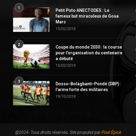
1
Petit Poto ANECTODES : Le
fameux but miraculeux de Goua
Marc
15/02/2018
2
Coupe du monde 2030 : la course
pour l’organisation du centenaire
a débuté
15/02/2019
3
Dosso-Bolagbanti-Pondé (DBP) :
l’arme forte des militaires
19/10/2018
@2024- Tous droits réservés. Site propulsé par
Pixel Épicé