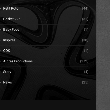
Petit Poto
(44)
Basket 225
(31)
Baby Foot
(1)
Inspirés
(38)
ODK
(1)
Autres Productions
(372)
Story
(4)
News
(25)