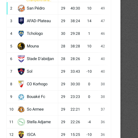
Champions de la
CAF
San Pédro
2
29
40:30
10
49
13
10
6
AFAD-Plateau
3
29
38:24
14
47
13
8
8
Tchologo
4
30
29:28
1
46
12
10
8
Mouna
5
28
38:28
10
42
12
6
10
Stade D'abidjan
6
28
28:26
2
40
11
7
10
Sol
7
29
33:43
-10
40
12
4
13
CO Korhogo
8
29
30:30
0
38
10
8
11
Bouaké Fc
9
29
23:23
0
38
9
11
9
So Armee
10
29
22:21
1
37
9
10
10
Stella Adjame
11
29
22:26
-4
36
9
9
11
ISCA
12
29
15:25
-10
36
10
6
13