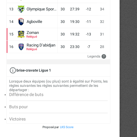
Olympique Sport d'Abobo FC
13
30
27:39
-12
34
9
7
14
Agboville
14
30
19:30
-11
32
7
11
12
Zoman
15
30
19:32
-13
31
7
10
13
Relégué
Racing D'abidjan
16
30
23:30
-7
28
6
10
14
Relégué
Legenda
?
brise-cravate Ligue 1
Lorsque deux équipes (ou plus) sont à égalité sur Points, les
règles suivantes les règles suivantes permettent de les
départager :
Différence de buts
La commission électorale dévoile
Gothia Cup : Un parcours sat
son calendrier
pour les...
Buts pour
23/07/2026
18/07/2026
Victoires
Proposé par
LKS Score