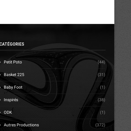
CATÉGORIES
Petit Poto
(44)
Basket 225
(31)
Baby Foot
(1)
Inspirés
(38)
ODK
(1)
Autres Productions
(372)