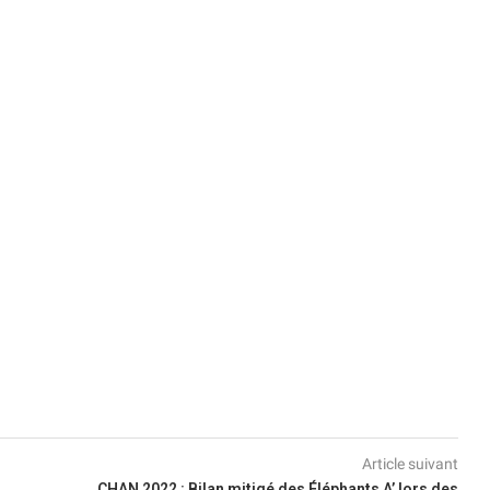
Article suivant
CHAN 2022 : Bilan mitigé des Éléphants A’ lors des