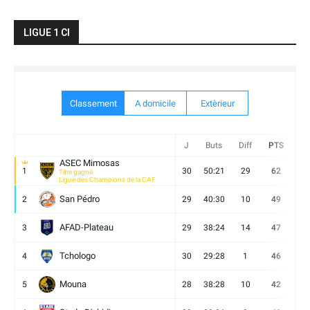
LIGUE 1 CI
Classement
A domicile
Extèrieur
J
Buts
Diff
PTS
V
ASEC Mimosas
1
30
50:21
29
62
19
Titre gagné
Ligue des Champions de la CAF
San Pédro
2
29
40:30
10
49
13
AFAD-Plateau
3
29
38:24
14
47
13
Tchologo
4
30
29:28
1
46
12
Mouna
5
28
38:28
10
42
12