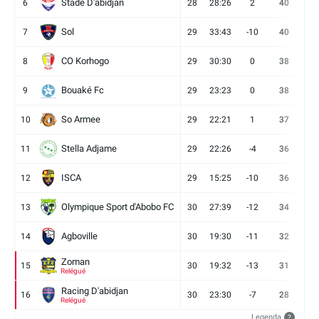
Stade D'abidjan
6
28
28:26
2
40
11
Sol
7
29
33:43
-10
40
12
CO Korhogo
8
29
30:30
0
38
10
Bouaké Fc
9
29
23:23
0
38
9
So Armee
10
29
22:21
1
37
9
Stella Adjame
11
29
22:26
-4
36
9
ISCA
12
29
15:25
-10
36
10
Olympique Sport d'Abobo FC
13
30
27:39
-12
34
9
Agboville
14
30
19:30
-11
32
7
Zoman
15
30
19:32
-13
31
7
Relégué
Racing D'abidjan
16
30
23:30
-7
28
6
Relégué
Legenda
?