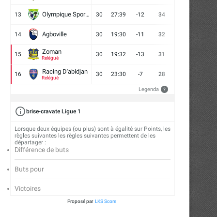
Olympique Sport d'Abobo FC
13
30
27:39
-12
34
9
7
14
BAL / Conférence Sahara : les Kings
Coupe Nationale 2026 : ch
de...
Militaires en...
Agboville
14
30
19:30
-11
32
7
11
12
15/04/2026
21/03/2026
Zoman
15
30
19:32
-13
31
7
10
13
Relégué
Racing D'abidjan
16
30
23:30
-7
28
6
10
14
Relégué
Legenda
?
brise-cravate Ligue 1
Lorsque deux équipes (ou plus) sont à égalité sur Points, les
règles suivantes les règles suivantes permettent de les
départager :
Différence de buts
Buts pour
Victoires
Proposé par
LKS Score