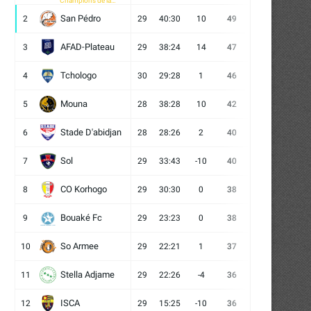
Champions de la
CAF
San Pédro
2
29
40:30
10
49
13
10
6
AFAD-Plateau
3
29
38:24
14
47
13
8
8
Tchologo
4
30
29:28
1
46
12
10
8
Mouna
5
28
38:28
10
42
12
6
10
Stade D'abidjan
6
28
28:26
2
40
11
7
10
Sol
7
29
33:43
-10
40
12
4
13
CO Korhogo
8
29
30:30
0
38
10
8
11
Bouaké Fc
9
29
23:23
0
38
9
11
9
So Armee
10
29
22:21
1
37
9
10
10
Stella Adjame
11
29
22:26
-4
36
9
9
11
ISCA
12
29
15:25
-10
36
10
6
13