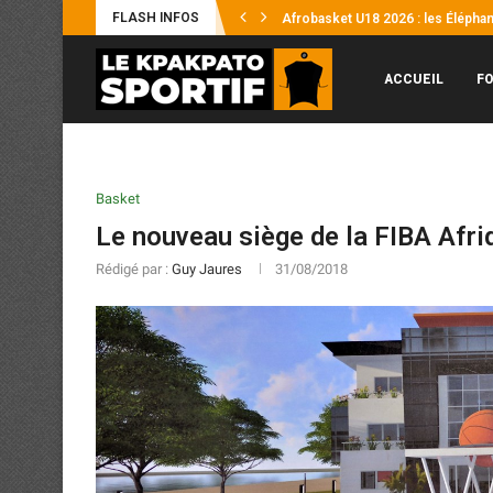
FLASH INFOS
Afrobasket U18 2026 : les Éléphante
Supercoupe FHB : l’ASEC frappe d’
Coupes Africaines : Les 4 représe
Éléphants / Hervé Renard : « Je n’
Mercato : Yann Diomandé, pour l’hi
Afrobasket U18 2026 : Les Éléphant
UFOA-B : les Éléphanteaux échoue
Supercoupe Félix Houphouët-Boign
ACCUEIL
F
Basket
Le nouveau siège de la FIBA Afr
Rédigé par :
Guy Jaures
31/08/2018