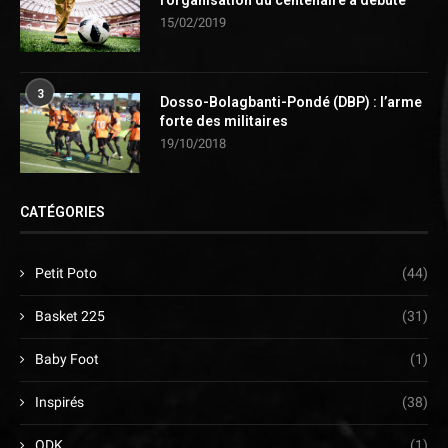
15/02/2019
3
Dosso-Bolagbanti-Pondé (DBP) : l’arme
forte des militaires
19/10/2018
CATÉGORIES
Petit Poto
(44)
Basket 225
(31)
Baby Foot
(1)
Inspirés
(38)
ODK
(1)