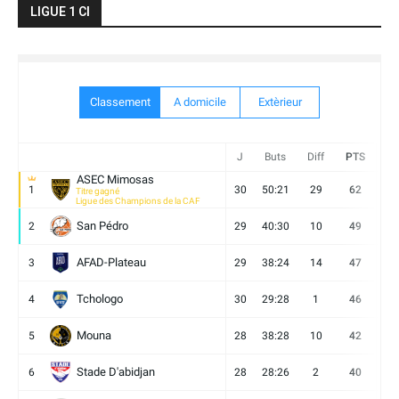
LIGUE 1 CI
Classement
A domicile
Extèrieur
J
Buts
Diff
PTS
V
ASEC Mimosas
1
30
50:21
29
62
19
Titre gagné
Ligue des Champions de la CAF
San Pédro
2
29
40:30
10
49
13
AFAD-Plateau
3
29
38:24
14
47
13
Tchologo
4
30
29:28
1
46
12
Mouna
5
28
38:28
10
42
12
Stade D'abidjan
6
28
28:26
2
40
11