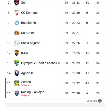
Sol
7
29
33:43
-10
40
12
CO Korhogo
8
29
30:30
0
38
10
Bouaké Fc
9
29
23:23
0
38
9
So Armee
10
29
22:21
1
37
9
Stella Adjame
11
29
22:26
-4
36
9
ISCA
12
29
15:25
-10
36
10
Olympique Sport d'Abobo FC
13
30
27:39
-12
34
9
Agboville
14
30
19:30
-11
32
7
Zoman
15
30
19:32
-13
31
7
Relégué
Racing D'abidjan
16
30
23:30
-7
28
6
Relégué
Legenda
?