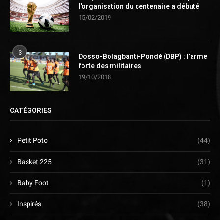
l’organisation du centenaire a débuté
15/02/2019
3
Dosso-Bolagbanti-Pondé (DBP) : l’arme
forte des militaires
19/10/2018
CATÉGORIES
Petit Poto
(44)
Basket 225
(31)
Baby Foot
(1)
Inspirés
(38)