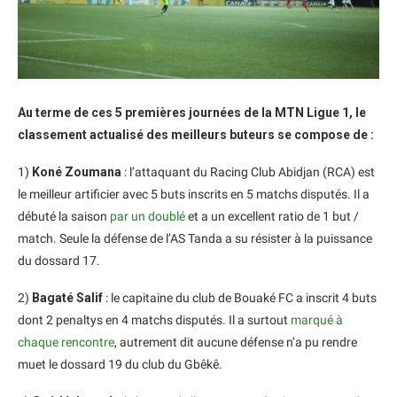
Au terme de ces 5 premières journées de la MTN Ligue 1, le
classement actualisé des meilleurs buteurs se compose de :
1)
Koné Zoumana
: l’attaquant du Racing Club Abidjan (RCA) est
le meilleur artificier avec 5 buts inscrits en 5 matchs disputés. Il a
débuté la saison
par un doublé
et a un excellent ratio de 1 but /
match. Seule la défense de l’AS Tanda a su résister à la puissance
du dossard 17.
2)
Bagaté
Salif
: le capitaine du club de Bouaké FC a inscrit 4 buts
dont 2 penaltys en 4 matchs disputés. Il a surtout
marqué à
chaque rencontre
, autrement dit aucune défense n’a pu rendre
muet le dossard 19 du club du Gbêkê.