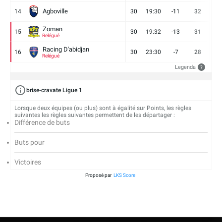
Agboville
14
30
19:30
-11
32
7
Zoman
15
30
19:32
-13
31
7
Relégué
Racing D'abidjan
16
30
23:30
-7
28
6
Relégué
Legenda
?
brise-cravate Ligue 1
Lorsque deux équipes (ou plus) sont à égalité sur Points, les règles
suivantes les règles suivantes permettent de les départager :
Différence de buts
Buts pour
Victoires
Proposé par
LKS Score