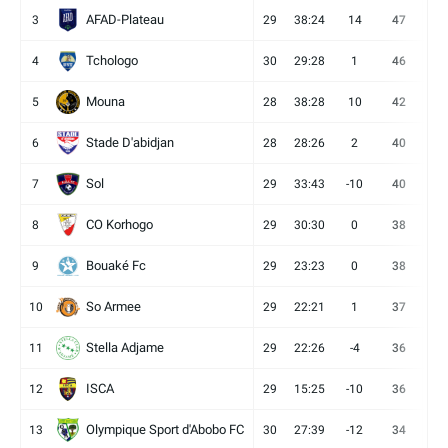
AFAD-Plateau
3
29
38:24
14
47
13
Tchologo
4
30
29:28
1
46
12
Mouna
5
28
38:28
10
42
12
Stade D'abidjan
6
28
28:26
2
40
11
Sol
7
29
33:43
-10
40
12
CO Korhogo
8
29
30:30
0
38
10
Bouaké Fc
9
29
23:23
0
38
9
So Armee
10
29
22:21
1
37
9
Stella Adjame
11
29
22:26
-4
36
9
ISCA
12
29
15:25
-10
36
10
Olympique Sport d'Abobo FC
13
30
27:39
-12
34
9