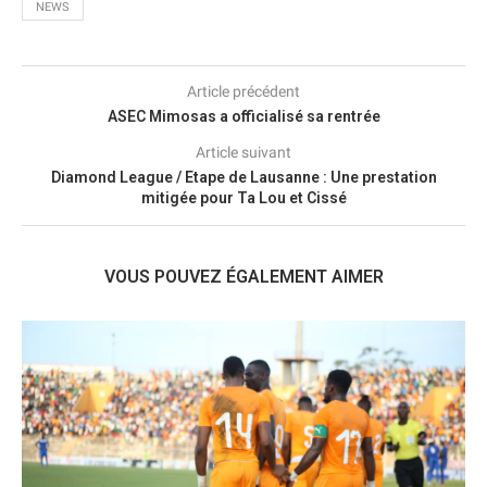
NEWS
Article précédent
ASEC Mimosas a officialisé sa rentrée
Article suivant
Diamond League / Etape de Lausanne : Une prestation
mitigée pour Ta Lou et Cissé
VOUS POUVEZ ÉGALEMENT AIMER