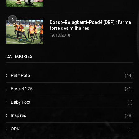
3
Dosso-Bolagbanti-Pondé (DBP) : l’arme
forte des militaires
19/10/2018
CATÉGORIES
Petit Poto
(44)
Basket 225
(31)
Baby Foot
(1)
Inspirés
(38)
ODK
(1)