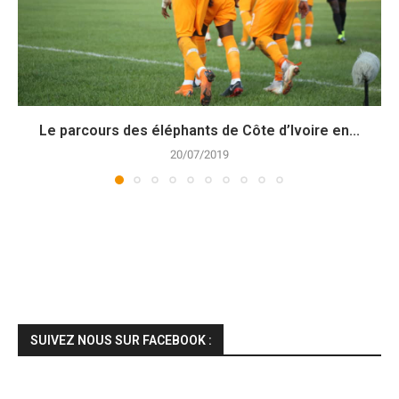
Le parcours des éléphants de Côte d’Ivoire en...
20/07/2019
SUIVEZ NOUS SUR FACEBOOK :