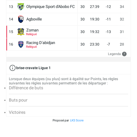
Olympique Sport d'Abobo FC
13
30
27:39
-12
34
9
Agboville
14
30
19:30
-11
32
7
Zoman
15
30
19:32
-13
31
7
Relégué
Racing D'abidjan
16
30
23:30
-7
28
6
Relégué
Legenda
?
brise-cravate Ligue 1
Lorsque deux équipes (ou plus) sont à égalité sur Points, les règles
suivantes les règles suivantes permettent de les départager :
Différence de buts
Buts pour
Victoires
Proposé par
LKS Score