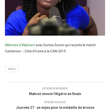
Mémoire d’éléphant
avec Eunice Zunon qui raconte le match
Cameroun – Côte d’Ivoire à la CAN 2015.
NEWS
Article précédent
Mahrez envoie l’Algérie en finale
Article suivant
Journée 27 : un enjeu pour la médaille de bronze