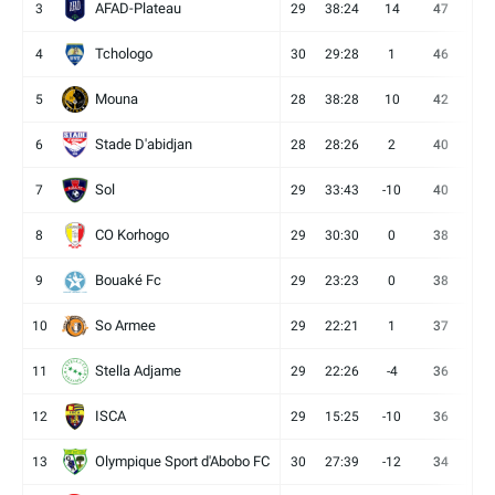
AFAD-Plateau
3
29
38:24
14
47
13
Tchologo
4
30
29:28
1
46
12
Mouna
5
28
38:28
10
42
12
Stade D'abidjan
6
28
28:26
2
40
11
Sol
7
29
33:43
-10
40
12
CO Korhogo
8
29
30:30
0
38
10
Bouaké Fc
9
29
23:23
0
38
9
So Armee
10
29
22:21
1
37
9
Stella Adjame
11
29
22:26
-4
36
9
ISCA
12
29
15:25
-10
36
10
Olympique Sport d'Abobo FC
13
30
27:39
-12
34
9