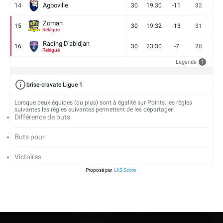
Agboville
14
30
19:30
-11
32
7
Zoman
15
30
19:32
-13
31
7
Relégué
Racing D'abidjan
16
30
23:30
-7
28
6
Relégué
Legenda
?
brise-cravate Ligue 1
Lorsque deux équipes (ou plus) sont à égalité sur Points, les règles
suivantes les règles suivantes permettent de les départager :
Différence de buts
Buts pour
Victoires
Proposé par
LKS Score