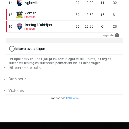
Agboville
14
30
19:30
-11
32
7
Zoman
15
30
19:32
-13
31
7
Relégué
Racing D'abidjan
16
30
23:30
-7
28
6
Relégué
Legenda
?
brise-cravate Ligue 1
Lorsque deux équipes (ou plus) sont à égalité sur Points, les règles
suivantes les règles suivantes permettent de les départager :
Différence de buts
Buts pour
Victoires
Proposé par
LKS Score