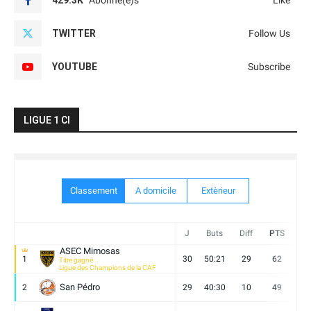
TWITTER
Follow Us
YOUTUBE
Subscribe
LIGUE 1 CI
Classement
A domicile
Extèrieur
J
Buts
Diff
PTS
V
ASEC Mimosas
1
30
50:21
29
62
19
Titre gagné
Ligue des Champions de la CAF
San Pédro
2
29
40:30
10
49
13