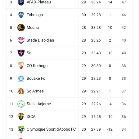
AFAD-Plateau
3
29
38:24
14
47
13
Tchologo
4
30
29:28
1
46
12
Mouna
5
28
38:28
10
42
12
Stade D'abidjan
6
28
28:26
2
40
11
Sol
7
29
33:43
-10
40
12
CO Korhogo
8
29
30:30
0
38
10
Bouaké Fc
9
29
23:23
0
38
9
So Armee
10
29
22:21
1
37
9
Stella Adjame
11
29
22:26
-4
36
9
ISCA
12
29
15:25
-10
36
10
Olympique Sport d'Abobo FC
13
30
27:39
-12
34
9