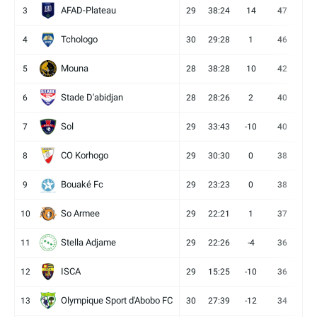
AFAD-Plateau
3
29
38:24
14
47
13
Tchologo
4
30
29:28
1
46
12
Mouna
5
28
38:28
10
42
12
Stade D'abidjan
6
28
28:26
2
40
11
Sol
7
29
33:43
-10
40
12
CO Korhogo
8
29
30:30
0
38
10
Bouaké Fc
9
29
23:23
0
38
9
So Armee
10
29
22:21
1
37
9
Stella Adjame
11
29
22:26
-4
36
9
ISCA
12
29
15:25
-10
36
10
Olympique Sport d'Abobo FC
13
30
27:39
-12
34
9