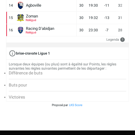
Agboville
14
30
19:30
-11
32
7
Zoman
15
30
19:32
-13
31
7
Relégué
Racing D'abidjan
16
30
23:30
-7
28
6
Relégué
Legenda
?
brise-cravate Ligue 1
Lorsque deux équipes (ou plus) sont à égalité sur Points, les règles
suivantes les règles suivantes permettent de les départager :
Différence de buts
Buts pour
Victoires
Proposé par
LKS Score