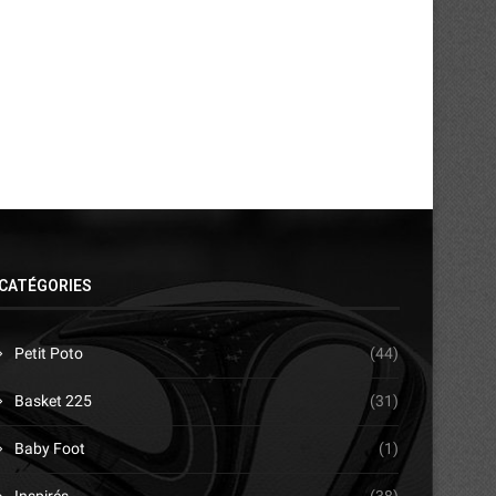
le...
pour les cadors
10/04/2026
07/04/2026
CATÉGORIES
Petit Poto
(44)
Basket 225
(31)
Baby Foot
(1)
Inspirés
(38)