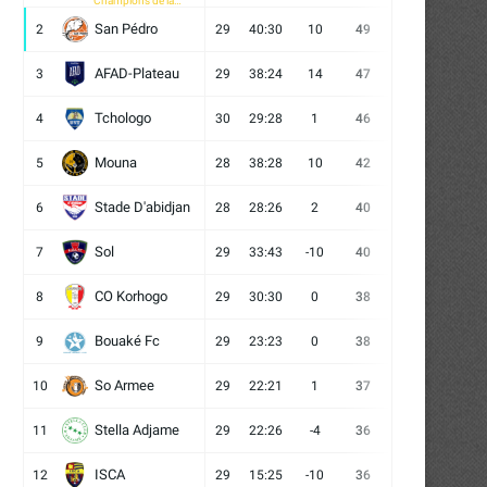
Champions de la
CAF
San Pédro
2
29
40:30
10
49
13
10
6
AFAD-Plateau
3
29
38:24
14
47
13
8
8
Tchologo
4
30
29:28
1
46
12
10
8
Mouna
5
28
38:28
10
42
12
6
10
Stade D'abidjan
6
28
28:26
2
40
11
7
10
Sol
7
29
33:43
-10
40
12
4
13
CO Korhogo
8
29
30:30
0
38
10
8
11
Bouaké Fc
9
29
23:23
0
38
9
11
9
So Armee
10
29
22:21
1
37
9
10
10
Stella Adjame
11
29
22:26
-4
36
9
9
11
ISCA
12
29
15:25
-10
36
10
6
13