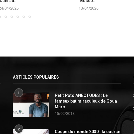
Duel au...
Bosco...
24/04/2026
13/04/2026
ARTICLES POPULAIRES
1
Petit Poto ANECTODES : Le
fameux but miraculeux de Goua
Marc
15/02/2018
2
Coupe du monde 2030 : la course