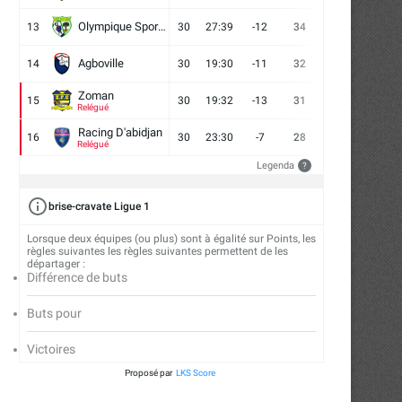
Olympique Sport d'Abobo FC
13
30
27:39
-12
34
9
7
14
Agboville
14
30
19:30
-11
32
7
11
12
Zoman
15
30
19:32
-13
31
7
10
13
Relégué
Racing D'abidjan
16
30
23:30
-7
28
6
10
14
Relégué
Legenda
?
brise-cravate Ligue 1
Lorsque deux équipes (ou plus) sont à égalité sur Points, les
règles suivantes les règles suivantes permettent de les
départager :
Différence de buts
Buts pour
Victoires
Proposé par
LKS Score