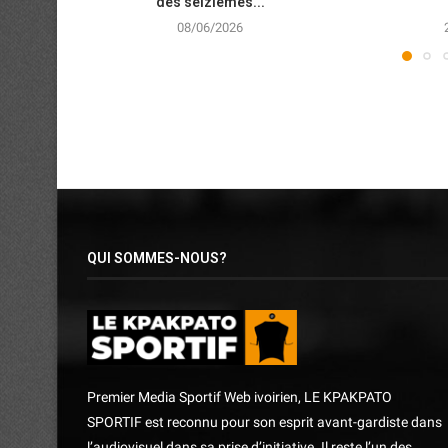
des seizièmes...
08/06/2026
QUI SOMMES-NOUS?
Premier Media Sportif Web ivoirien, LE KPAKPATO
SPORTIF est reconnu pour son esprit avant-gardiste dans
l’audiovisuel dans sa prise d’initiative. Il reste l’un des