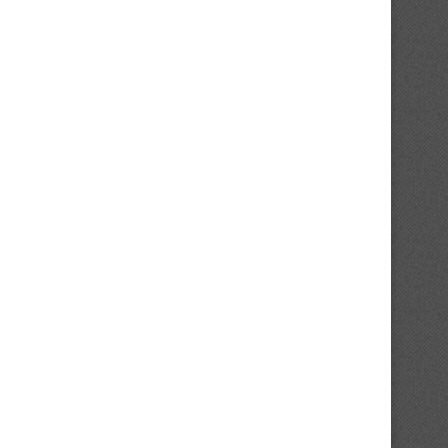
Ligue Élite (J2) : une journée sous
Ligue Élite : démarrages m