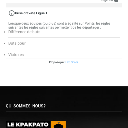
Legenda
?
brise-cravate Ligue 1
Lorsque deux équipes (ou plus) sont à égalité sur Points, les règles
suivantes les règles suivantes permettent de les départager :
Différence de buts
Buts pour
Victoires
Proposé par
LKS Score
QUI SOMMES-NOUS?