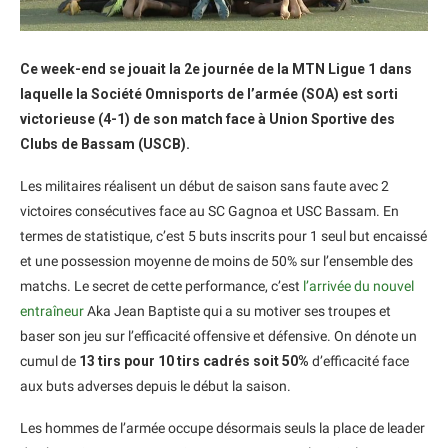
Ce week-end se jouait la 2e journée de la MTN Ligue 1 dans
laquelle la Société Omnisports de l’armée (SOA) est sorti
victorieuse (4-1) de son match face à Union Sportive des
Clubs de Bassam (USCB).
Les militaires réalisent un début de saison sans faute avec 2
victoires consécutives face au SC Gagnoa et USC Bassam. En
termes de statistique, c’est 5 buts inscrits pour 1 seul but encaissé
et une possession moyenne de moins de 50% sur l’ensemble des
matchs. Le secret de cette performance, c’est
l’arrivée du nouvel
entraîneur
Aka Jean Baptiste qui a su motiver ses troupes et
baser son jeu sur l’efficacité offensive et défensive. On dénote un
cumul de
13 tirs pour 10 tirs cadrés soit 50%
d’efficacité face
aux buts adverses depuis le début la saison.
Les hommes de l’armée occupe désormais seuls la place de leader