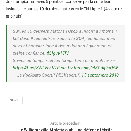
du championnat avec 6 points et conserve par la suite leur
invincibilité sur les 10 derniers matchs en MTN Ligue 1 (4 victoire
et 6 nuls).
Sur les 10 derniers matchs l’Uscb a inscrit au moins 1
but dans 9 rencontres. Face à la SOA, les Bassamois
devront batailler face à des militaires également en
pleine confiance.
#Ligue1CIV
Suivez en temps réel les temps forts du match ici >>
https://t.co/ZWIjVoeVTB
pic.twitter.com/eMGdq9sQiW
— Le Kpakpato Sportif (@LKsportif)
15 septembre 2018
NEWS
Article précédent
Le Williamsville Athletic club, une défense fébrile