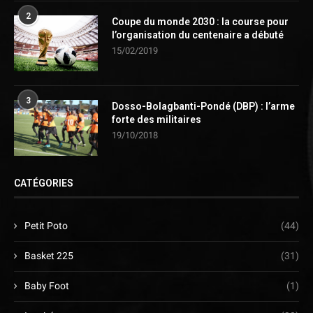
2
Coupe du monde 2030 : la course pour
l’organisation du centenaire a débuté
15/02/2019
3
Dosso-Bolagbanti-Pondé (DBP) : l’arme
forte des militaires
19/10/2018
CATÉGORIES
Petit Poto
(44)
Basket 225
(31)
Baby Foot
(1)