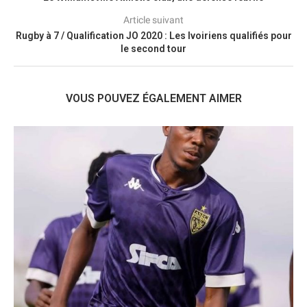
Article suivant
Rugby à 7 / Qualification JO 2020 : Les Ivoiriens qualifiés pour
le second tour
VOUS POUVEZ ÉGALEMENT AIMER