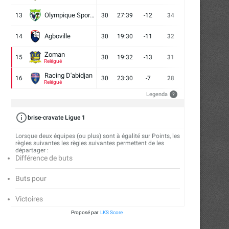
Olympique Sport d'Abobo FC
13
30
27:39
-12
34
9
7
14
Agboville
14
30
19:30
-11
32
7
11
12
Zoman
15
30
19:32
-13
31
7
10
13
Relégué
Mercato : l’Asie pour Ahoua Jean-
Mercato : Ouattara Romar
Racing D'abidjan
Charles
retour aux sources..
16
30
23:30
-7
28
6
10
14
Relégué
31/07/2026
30/07/2026
Legenda
?
brise-cravate Ligue 1
Lorsque deux équipes (ou plus) sont à égalité sur Points, les
règles suivantes les règles suivantes permettent de les
départager :
Différence de buts
Buts pour
Victoires
Proposé par
LKS Score