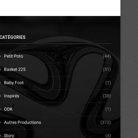
CATÉGORIES
Petit Poto
(44)
Basket 225
(31)
Baby Foot
(1)
Inspirés
(38)
ODK
(1)
Autres Productions
(372)
Story
(4)