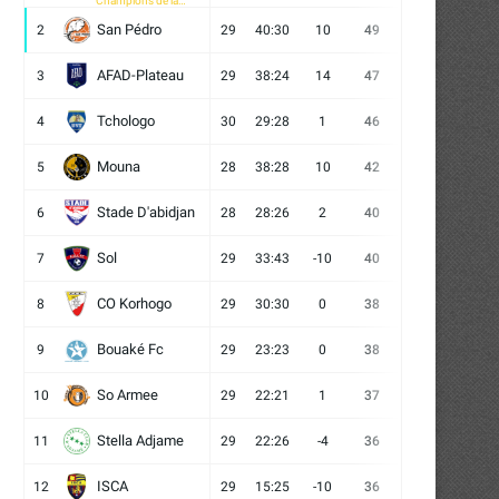
Champions de la
CAF
San Pédro
2
29
40:30
10
49
13
10
6
AFAD-Plateau
3
29
38:24
14
47
13
8
8
Tchologo
4
30
29:28
1
46
12
10
8
Mouna
5
28
38:28
10
42
12
6
10
Stade D'abidjan
6
28
28:26
2
40
11
7
10
Sol
7
29
33:43
-10
40
12
4
13
CO Korhogo
8
29
30:30
0
38
10
8
11
Bouaké Fc
9
29
23:23
0
38
9
11
9
So Armee
10
29
22:21
1
37
9
10
10
Stella Adjame
11
29
22:26
-4
36
9
9
11
ISCA
12
29
15:25
-10
36
10
6
13