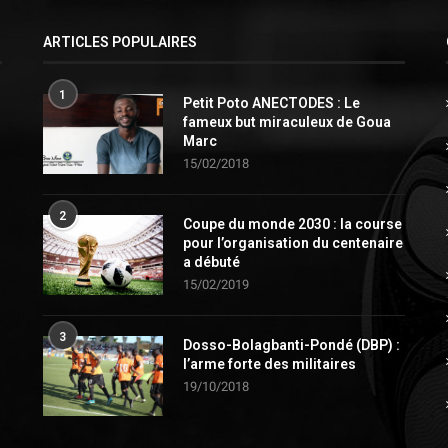
ARTICLES POPULAIRES
1
Petit Poto ANECTODES : Le
fameux but miraculeux de Goua
Marc
15/02/2018
2
Coupe du monde 2030 : la course
pour l’organisation du centenaire
a débuté
15/02/2019
3
Dosso-Bolagbanti-Pondé (DBP) :
l’arme forte des militaires
19/10/2018