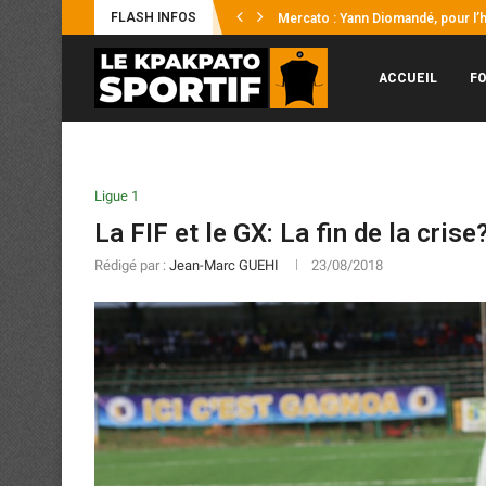
FLASH INFOS
Afrobasket U18 2026 : Les Éléphant
UFOA-B : les Éléphanteaux échoue
Supercoupe Félix Houphouët-Boign
Mercato : Ousmane Diakité file en 
ACCUEIL
F
Ligue 1
La FIF et le GX: La fin de la crise
Rédigé par :
Jean-Marc GUEHI
23/08/2018