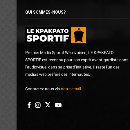
QUI SOMMES-NOUS?
Premier Media Sportif Web ivoirien, LE KPAKPATO
SPORTIF est reconnu pour son esprit avant-gardiste dans
l’audiovisuel dans sa prise d’initiative. Il reste l’un des
médias web préféré des internautes.
Contactez-nous via
notre email