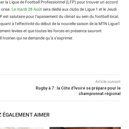
par la Ligue de Football Professionnel (LFP) pour trouver un accord
 crise.
Le mardi 28 Août
sera dédié aux clubs de Ligue 1 et le Jeudi
P est salutaire pour l’apaisement du climat au sein du football local.
 quant à l’effectivité du début de la nouvelle saison de la MTN Ligue1
ement levées et que toutes les forces en présence sauront
 Ivoirien qui ne demande qu’à s’exprimer.
Article suivant
Rugby à 7 : la Côte d’Ivoire se prépare pour le
championnat régional
Z ÉGALEMENT AIMER