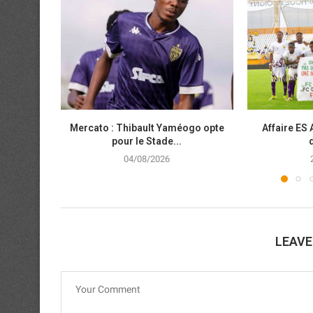
Mercato : Thibault Yaméogo opte
Affaire ES 
pour le Stade...
04/08/2026
LEAV