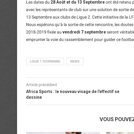
Les dates du
28 Août et du 13 Septembre
ont été retenu 
avec les représentants de club sur une solution de sortie de
13 Septembre aux clubs de Ligue 2. Cette initiative de la LF
Nous espérons qu’à la sortie de cette rencontre, les doutes
2018-2019 fixée au
vendredi 7 septembre
seront véritabl
emprunter la voie du rassemblement pour guider ce football
LIGUE 1 IVOIRIENNE
NEWS
Article précédent
Africa Sports : le nouveau visage de l’effectif se
dessine
VOUS POUVE