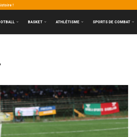
eaux garçons frappent fort, les...
nt aux portes de la CAN
y : premier choc de la saison
Algérie !
OOTBALL
BASKET
ATHLÉTISME
SPORTS DE COMBAT
?