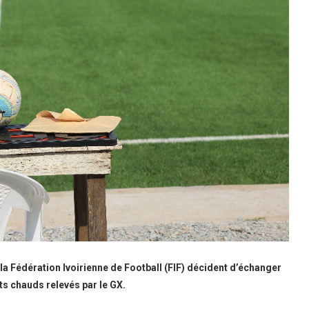
 la Fédération Ivoirienne de Football (FIF) décident d’échanger
ts chauds relevés par le GX.