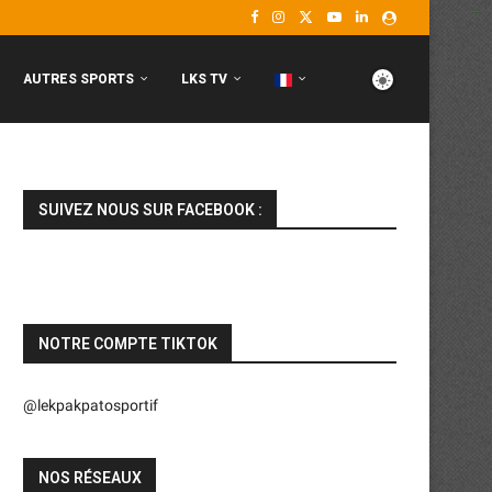
slot gampang maxwin
situs togel bento4d
situs toto terlengkap
situs toto terpercaya
rtp slot gacor hari ini
slot gacor hari ini
thepubtheatre
slot gacor hari ini
slot gacor hari ini
slot gacor hari ini
slot gacor hari ini
slot gacor hari ini
situs slot gacor
bandar togel
bandar togel
bandar togel
sydney night
togel online
togel online
togel online
togel online
toto macau
situs gacor
situs gacor
togel online
togel online
togel online
slot maxwin
togel online
slot maxwin
situs gacor
toto macau
togel online
togel online
toto slot resmi
slot thailand
togel online
togel online
togel online
togel online
togel online
situs hk lotto
togel online
togel online
situs togel
situs togel
bento4d
bento4d
bento4d
bento4d
bento4d
bento4d
bento4d
bento4d
bento4d
bento4d
bento4d
situs togel
situs togel
bento4d
bento4d
bento4d
situs togel
bento4d
situs togel
slot gacor
situs togel
bento4d
bento4d
slot gacor
togel resmi
togel resmi
bento4d
situs togel
slot gacor
slot online
slot gacor
situs togel
slot gacor
slot online
slot gacor
slot gacor
situs togel
togel resmi
situs togel
slot gacor
situs togel
slot gacor
link gacor
slot gacor
slot gacor
bento4d
togel resmi
toto togel
situs slot
slot resmi
situs toto
toto togel
situs slot
toto togel
toto togel
situs toto
toto togel
toto togel
slot resmi
toto togel
slot resmi
situs toto
situs toto
slot resmi
toto togel
toto togel
situs slot
situs toto
situs toto
situs toto
slot resmi
toto togel
toto togel
slot resmi
toto togel
link togel
slot resmi
toto slot
link slot
toto slot
link slot
link slot
slot 4d
link slot
toto slot
toto slot
link slot
slot 4d
link slot
link slot
toto slot
toto slot
link slot
slot 4d
toto slot
toto slot
toto slot
link slot
toto slot
toto slot
toto 4d
toto slot
toto slot
toto slot
rtp slot live
link slot
rtp slot
toto
slot
toto
AUTRES SPORTS
LKS TV
SUIVEZ NOUS SUR FACEBOOK :
NOTRE COMPTE TIKTOK
@lekpakpatosportif
NOS RÉSEAUX