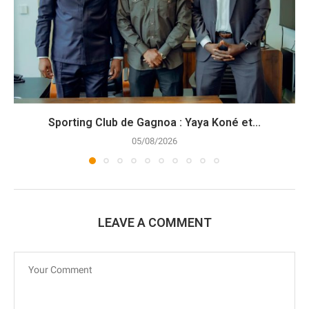
Sporting Club de Gagnoa : Yaya Koné et...
05/08/2026
LEAVE A COMMENT