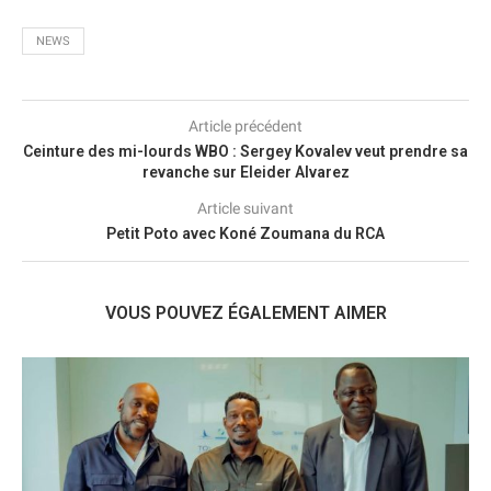
NEWS
Article précédent
Ceinture des mi-lourds WBO : Sergey Kovalev veut prendre sa
revanche sur Eleider Alvarez
Article suivant
Petit Poto avec Koné Zoumana du RCA
VOUS POUVEZ ÉGALEMENT AIMER