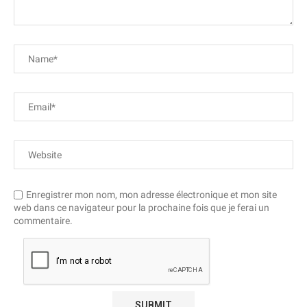
Enregistrer mon nom, mon adresse électronique et mon site
web dans ce navigateur pour la prochaine fois que je ferai un
commentaire.