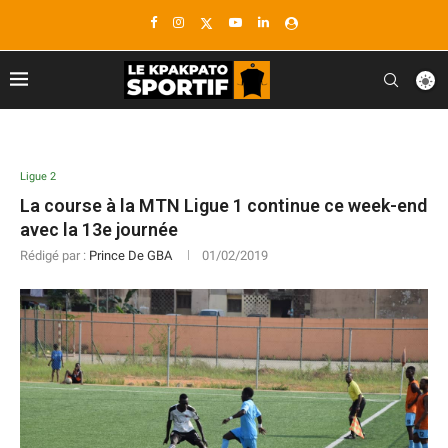
commercialpressuresonland.org
corporateofficeheadquarters.org
homejamesglobal.com
jurnal kebidanan aceh
pafiboalemokab.org
gethighered.com
situs togel online
thepubtheatre
slot gacor hari ini
slot gacor hari ini
slot gacor hari ini
slot gacor hari ini
situs slot gacor
situs slot gacor
link slot gacor
maplweb.org
link slot gacor
sydney night
situs gacor
slot thailand
situs gacor
togel online
prowlpr.com
situs gacor
situs gacor
togel online
slot thailand
slot thailand
situs gacor
situs togel
slot gacor
bento4d
situs togel
bento4d
bento4d
situs togel
slot gacor
slot online
situs togel
bento4d
situs togel
slot online
slot online
slot gacor
slot online
slot online
slot gacor
slot gacor
slot online
slot gacor
slot online
slot online
slot gacor
slot gacor
link gacor
slot gacor
slot online
slot online
slot gacor
slot gacor
link gacor
slot gacor
link gacor
situs toto
situs toto
situs slot
situs toto
slot resmi
situs slot
toto togel
toto togel
toto togel
situs toto
situs toto
situs toto
situs slot
toto togel
toto togel
toto togel
toto togel
situs slot
toto togel
situs slot
situs slot
toto togel
toto togel
toto togel
toto togel
toto togel
situs toto
situs slot
situs slot
toto togel
situs slot
toto togel
toto slot
toto slot
toto slot
toto slot
toto slot
toto slot
link slot
toto slot
link slot
toto slot
toto slot
toto slot
toto slot
toto slot
toto slot
toto slot
toto slot
togel
toto
toto
toto
toto
Ligue 2
La course à la MTN Ligue 1 continue ce week-end
avec la 13e journée
Rédigé par :
Prince De GBA
01/02/2019