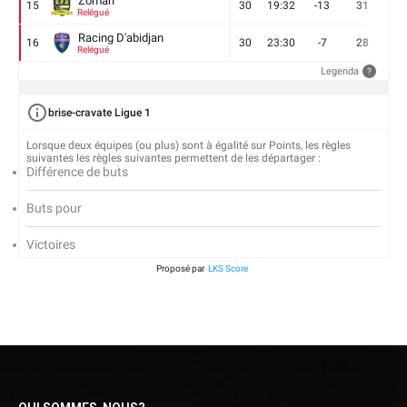
Zoman
15
30
19:32
-13
31
7
Relégué
Racing D'abidjan
16
30
23:30
-7
28
6
Relégué
Legenda
?
brise-cravate Ligue 1
Lorsque deux équipes (ou plus) sont à égalité sur Points, les règles
suivantes les règles suivantes permettent de les départager :
Différence de buts
Buts pour
Victoires
Proposé par
LKS Score