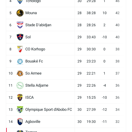
Tchologo
4
30
29:28
1
46
12
Mouna
5
28
38:28
10
42
12
Stade D'abidjan
6
28
28:26
2
40
11
Sol
7
29
33:43
-10
40
12
CO Korhogo
8
29
30:30
0
38
10
Bouaké Fc
9
29
23:23
0
38
9
So Armee
10
29
22:21
1
37
9
Stella Adjame
11
29
22:26
-4
36
9
ISCA
12
29
15:25
-10
36
10
Olympique Sport d'Abobo FC
13
30
27:39
-12
34
9
Agboville
14
30
19:30
-11
32
7