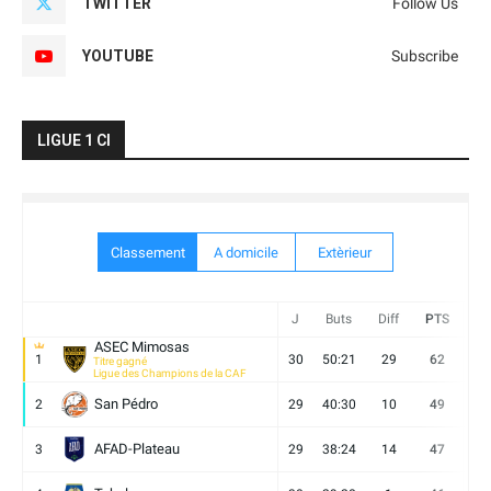
TWITTER
Follow Us
YOUTUBE
Subscribe
LIGUE 1 CI
Classement
A domicile
Extèrieur
J
Buts
Diff
PTS
V
ASEC Mimosas
1
30
50:21
29
62
19
Titre gagné
Ligue des Champions de la CAF
San Pédro
2
29
40:30
10
49
13
AFAD-Plateau
3
29
38:24
14
47
13