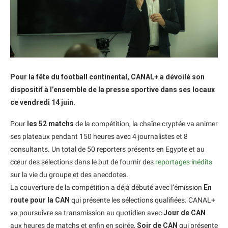
Pour la fête du football continental, CANAL+ a dévoilé son
dispositif à l’ensemble de la presse sportive dans ses locaux
ce vendredi 14 juin.
Pour
les 52 matchs
de la compétition, la chaîne cryptée va animer
ses plateaux pendant 150 heures avec 4 journalistes et 8
consultants. Un total de 50 reporters présents en Egypte et au
cœur des sélections dans le but de fournir des
reportages inédits
sur la vie du groupe et des anecdotes.
La couverture de la compétition a déjà débuté avec l’émission
En
route pour la CAN
qui présente les sélections qualifiées. CANAL+
va poursuivre sa transmission au quotidien avec
Jour de CAN
aux heures de matchs et enfin en soirée,
Soir de CAN
qui présente