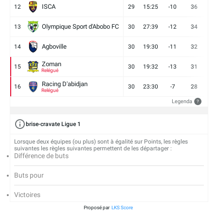
ISCA
12
29
15:25
-10
36
10
Olympique Sport d'Abobo FC
13
30
27:39
-12
34
9
Agboville
14
30
19:30
-11
32
7
Zoman
15
30
19:32
-13
31
7
Relégué
Racing D'abidjan
16
30
23:30
-7
28
6
Relégué
Legenda
?
brise-cravate Ligue 1
Lorsque deux équipes (ou plus) sont à égalité sur Points, les règles
suivantes les règles suivantes permettent de les départager :
Différence de buts
Buts pour
Victoires
Proposé par
LKS Score