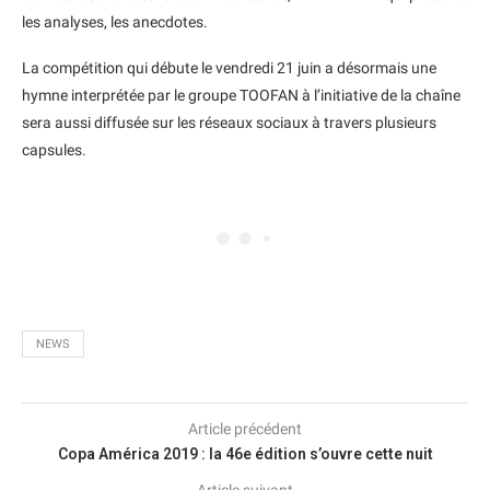
les analyses, les anecdotes.
La compétition qui débute le vendredi 21 juin a désormais une
hymne interprétée par le groupe TOOFAN à l’initiative de la chaîne
sera aussi diffusée sur les réseaux sociaux à travers plusieurs
capsules.
NEWS
Article précédent
Copa América 2019 : la 46e édition s’ouvre cette nuit
Article suivant