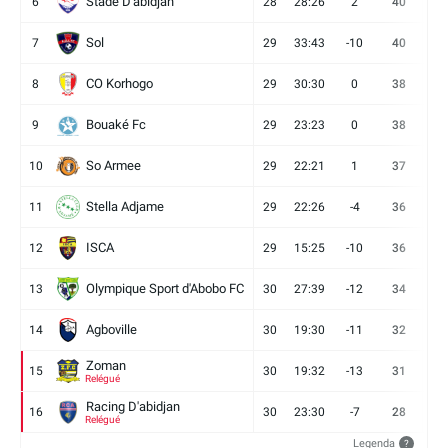
Stade D'abidjan
6
28
28:26
2
40
11
Sol
7
29
33:43
-10
40
12
CO Korhogo
8
29
30:30
0
38
10
Bouaké Fc
9
29
23:23
0
38
9
So Armee
10
29
22:21
1
37
9
Stella Adjame
11
29
22:26
-4
36
9
ISCA
12
29
15:25
-10
36
10
Olympique Sport d'Abobo FC
13
30
27:39
-12
34
9
Agboville
14
30
19:30
-11
32
7
Zoman
15
30
19:32
-13
31
7
Relégué
Racing D'abidjan
16
30
23:30
-7
28
6
Relégué
Legenda
?