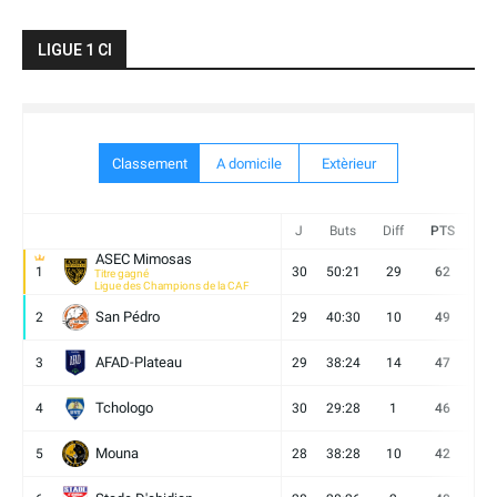
LIGUE 1 CI
Classement
A domicile
Extèrieur
J
Buts
Diff
PTS
V
ASEC Mimosas
1
30
50:21
29
62
19
Titre gagné
Ligue des Champions de la CAF
San Pédro
2
29
40:30
10
49
13
AFAD-Plateau
3
29
38:24
14
47
13
Tchologo
4
30
29:28
1
46
12
Mouna
5
28
38:28
10
42
12