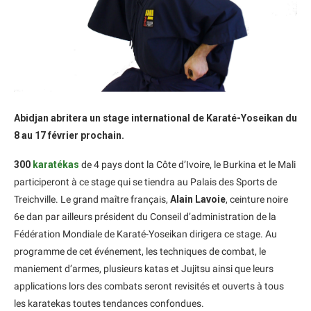
Abidjan abritera un stage international de Karaté-Yoseikan du
8 au 17 février prochain.
300
karatékas
de 4 pays dont la Côte d’Ivoire, le Burkina et le Mali
participeront à ce stage qui se tiendra au Palais des Sports de
Treichville. Le grand maître français,
Alain Lavoie
, ceinture noire
6e dan par ailleurs président du Conseil d’administration de la
Fédération Mondiale de Karaté-Yoseikan dirigera ce stage. Au
programme de cet événement, les techniques de combat, le
maniement d’armes, plusieurs katas et Jujitsu ainsi que leurs
applications lors des combats seront revisités et ouverts à tous
les karatekas toutes tendances confondues.