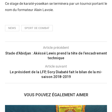
Ce stage de karaté-yoseikan se terminera par un tournoi portant le
nom du formateur Alain Lavoie.
NEWS
SPORT DE COMBAT
Article précédent
Stade d’Abidjan : Akéssé Lewis prend la tête de l’encadrement
technique
Article suivant
Le président de la LFP, Sory Diabaté fait le bilan de la mi-
saison 2018-2019
VOUS POUVEZ ÉGALEMENT AIMER