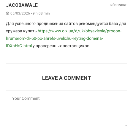
JACOBAWALE
RÉPONDRE
05/03/2026 - 9 h 08 min
Для успешного продвижения сайтов рекомендуется база для
хрумера купить
https://www.olx.ua/d/uk/obyavlenie/progon-
hrumerom-dr-50-po-ahrefs-uvelichu-reyting-domena-
IDXnHrG.html
у проверенных поставщиков.
LEAVE A COMMENT