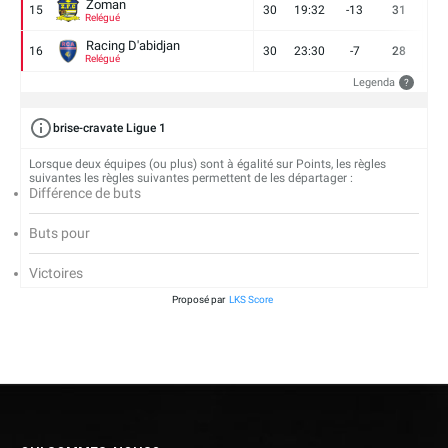
Zoman
15
30
19:32
-13
31
7
Relégué
Racing D'abidjan
16
30
23:30
-7
28
6
Relégué
Legenda
?
brise-cravate Ligue 1
Lorsque deux équipes (ou plus) sont à égalité sur Points, les règles
suivantes les règles suivantes permettent de les départager :
Différence de buts
Buts pour
Victoires
Proposé par
LKS Score