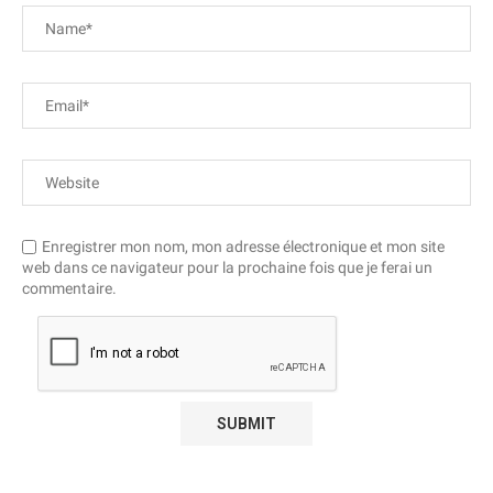
Enregistrer mon nom, mon adresse électronique et mon site
web dans ce navigateur pour la prochaine fois que je ferai un
commentaire.