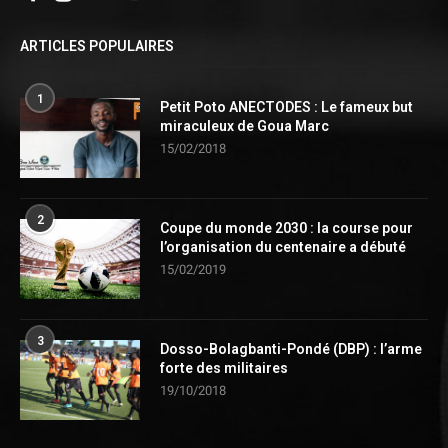
ARTICLES POPULAIRES
1
Petit Poto ANECTODES : Le fameux but
miraculeux de Goua Marc
15/02/2018
2
Coupe du monde 2030 : la course pour
l’organisation du centenaire a débuté
15/02/2019
3
Dosso-Bolagbanti-Pondé (DBP) : l’arme
forte des militaires
19/10/2018