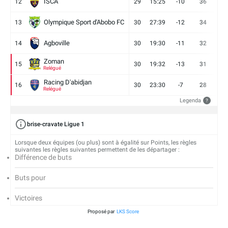
ISCA
12
29
15:25
-10
36
10
Olympique Sport d'Abobo FC
13
30
27:39
-12
34
9
Agboville
14
30
19:30
-11
32
7
Zoman
15
30
19:32
-13
31
7
Relégué
Racing D'abidjan
16
30
23:30
-7
28
6
Relégué
Legenda
?
brise-cravate Ligue 1
Lorsque deux équipes (ou plus) sont à égalité sur Points, les règles
suivantes les règles suivantes permettent de les départager :
Différence de buts
Buts pour
Victoires
Proposé par
LKS Score