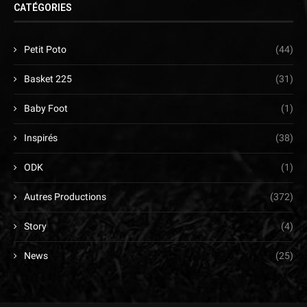
CATÉGORIES
Petit Poto
(44)
Basket 225
(31)
Baby Foot
(1)
Inspirés
(38)
ODK
(1)
Autres Productions
(372)
Story
(4)
News
(25)