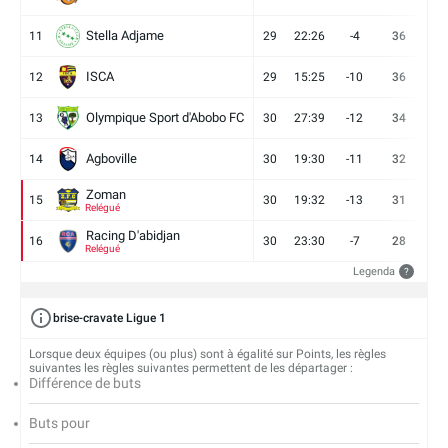
Stella Adjame
11
29
22:26
-4
36
9
ISCA
12
29
15:25
-10
36
10
Olympique Sport d'Abobo FC
13
30
27:39
-12
34
9
Agboville
14
30
19:30
-11
32
7
Zoman
15
30
19:32
-13
31
7
Relégué
Racing D'abidjan
16
30
23:30
-7
28
6
Relégué
Legenda
?
brise-cravate Ligue 1
Lorsque deux équipes (ou plus) sont à égalité sur Points, les règles
suivantes les règles suivantes permettent de les départager :
Différence de buts
Buts pour