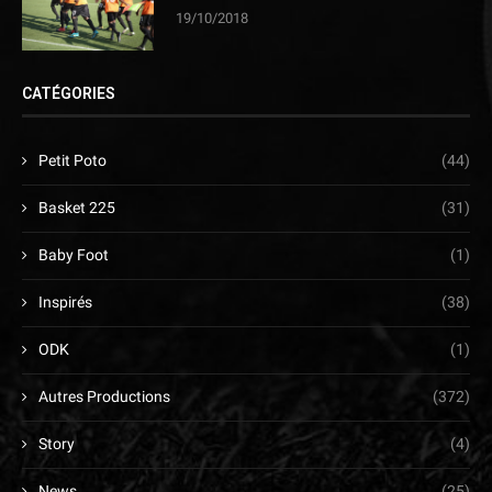
19/10/2018
CATÉGORIES
Petit Poto
(44)
Basket 225
(31)
Baby Foot
(1)
Inspirés
(38)
ODK
(1)
Autres Productions
(372)
Story
(4)
News
(25)