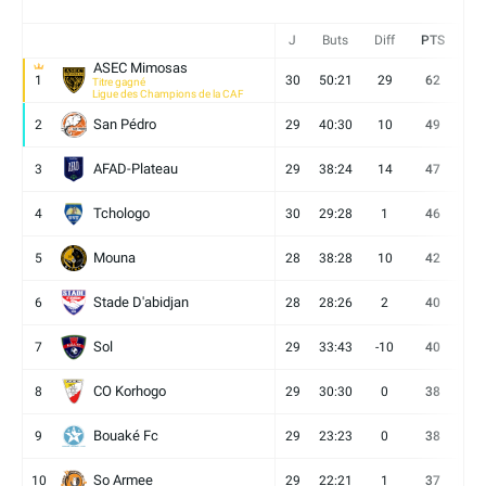
J
Buts
Diff
PTS
V
ASEC Mimosas
1
30
50:21
29
62
19
Titre gagné
Ligue des Champions de la CAF
San Pédro
2
29
40:30
10
49
13
AFAD-Plateau
3
29
38:24
14
47
13
Tchologo
4
30
29:28
1
46
12
Mouna
5
28
38:28
10
42
12
Stade D'abidjan
6
28
28:26
2
40
11
Sol
7
29
33:43
-10
40
12
CO Korhogo
8
29
30:30
0
38
10
Bouaké Fc
9
29
23:23
0
38
9
So Armee
10
29
22:21
1
37
9