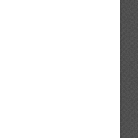
16/04/2026
14/04/2026