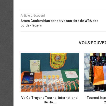
Article précédent
Arsen Goulamirian conserve son titre de WBA des
poids- légers
VOUS POUVE
Vo Co Truyen / Tournoi international
Tournoi Inte
de Ho...
2