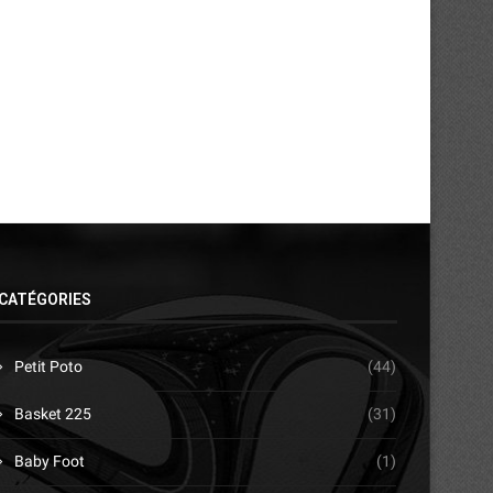
CATÉGORIES
Petit Poto
(44)
Basket 225
(31)
Baby Foot
(1)