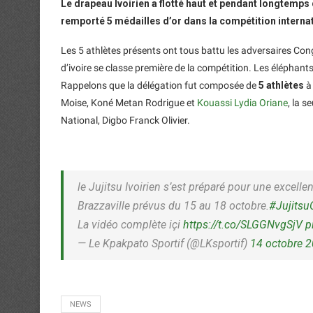
Le drapeau Ivoirien a flotté haut et pendant longtemps 
remporté 5 médailles d’or dans la compétition interna
Les 5 athlètes présents ont tous battu les adversaires Cong
d’ivoire se classe première de la compétition. Les éléphants
Rappelons que la délégation fut composée de
5 athlètes
à
Moise, Koné Metan Rodrigue et
Kouassi Lydia Oriane
, la s
National, Digbo Franck Olivier.
le Jujitsu Ivoirien s’est préparé pour une excel
Brazzaville prévus du 15 au 18 octobre.
#Jujitsu
La vidéo complète içi
https://t.co/SLGGNvgSjV
p
— Le Kpakpato Sportif (@LKsportif)
14 octobre 
NEWS