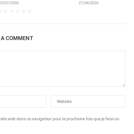
22/07/2026
21/04/2026
E A COMMENT
te web dans ce navigateur pour la prochaine fois que je ferai un