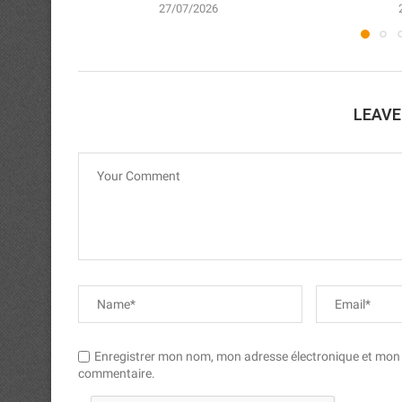
27/07/2026
LEAV
Enregistrer mon nom, mon adresse électronique et mon si
commentaire.