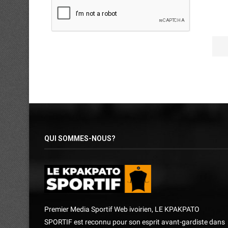
QUI SOMMES-NOUS?
Premier Media Sportif Web ivoirien, LE KPAKPATO
SPORTIF est reconnu pour son esprit avant-gardiste dans