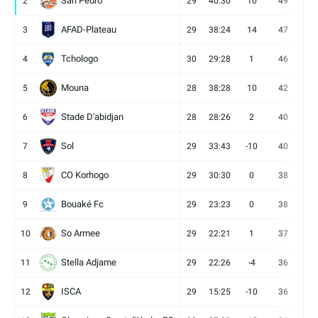
San Pédro
2
29
40:30
10
49
13
AFAD-Plateau
3
29
38:24
14
47
13
Tchologo
4
30
29:28
1
46
12
Mouna
5
28
38:28
10
42
12
Stade D'abidjan
6
28
28:26
2
40
11
Sol
7
29
33:43
-10
40
12
CO Korhogo
8
29
30:30
0
38
10
Bouaké Fc
9
29
23:23
0
38
9
So Armee
10
29
22:21
1
37
9
Stella Adjame
11
29
22:26
-4
36
9
ISCA
12
29
15:25
-10
36
10