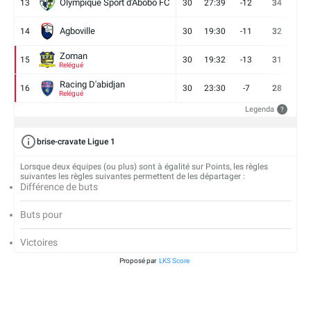
Olympique Sport d'Abobo FC
13
30
27:39
-12
34
9
Agboville
14
30
19:30
-11
32
7
Zoman
15
30
19:32
-13
31
7
Relégué
Racing D'abidjan
16
30
23:30
-7
28
6
Relégué
Legenda
?
brise-cravate Ligue 1
Lorsque deux équipes (ou plus) sont à égalité sur Points, les règles
suivantes les règles suivantes permettent de les départager :
Différence de buts
Buts pour
Victoires
Proposé par
LKS Score