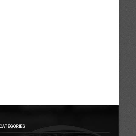
FC San Pedro : cap sur la Tunisie...
ASEC Mimosas et la soif 
transmission
24/07/2026
21/07/2026
CATÉGORIES