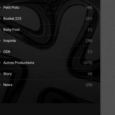
Petit Poto
(44)
Basket 225
(31)
Baby Foot
(1)
Inspirés
(38)
ODK
(1)
Autres Productions
(372)
Story
(4)
News
(25)