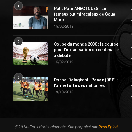
1
Petit Poto ANECTODES : Le
fameux but miraculeux de Goua
Marc
15/02/2018
2
Coupe du monde 2030 : la course
pour l’organisation du centenaire
a débuté
15/02/2019
3
Dosso-Bolagbanti-Pondé (DBP) :
l’arme forte des militaires
19/10/2018
@2024- Tous droits réservés. Site propulsé par
Pixel Épicé