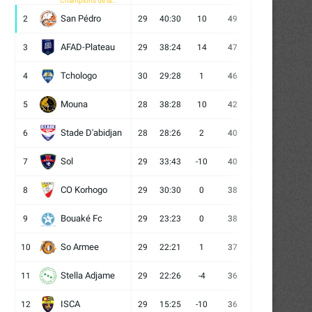
Champions de la
CAF
San Pédro
2
29
40:30
10
49
13
10
6
AFAD-Plateau
3
29
38:24
14
47
13
8
8
Tchologo
4
30
29:28
1
46
12
10
8
Mouna
5
28
38:28
10
42
12
6
10
Stade D'abidjan
6
28
28:26
2
40
11
7
10
Sol
7
29
33:43
-10
40
12
4
13
CO Korhogo
8
29
30:30
0
38
10
8
11
Bouaké Fc
9
29
23:23
0
38
9
11
9
So Armee
10
29
22:21
1
37
9
10
10
Stella Adjame
11
29
22:26
-4
36
9
9
11
ISCA
12
29
15:25
-10
36
10
6
13