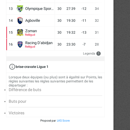
Olympique Sport d'Abobo FC
13
30
27:39
-12
34
9
7
14
Agboville
14
30
19:30
-11
32
7
11
12
Zoman
15
30
19:32
-13
31
7
10
13
Relégué
Racing D'abidjan
16
30
23:30
-7
28
6
10
14
Relégué
Legenda
?
brise-cravate Ligue 1
Lorsque deux équipes (ou plus) sont à égalité sur Points, les
règles suivantes les règles suivantes permettent de les
départager :
Différence de buts
Buts pour
Victoires
Proposé par
LKS Score